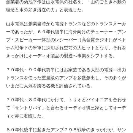
創業者の菊池幸作は山水電気の社名を、「山のごとき不動の
理念と水の如き潜在の力」と表現した。
山水電気は創業当時から電源トランスなどのトランスメーカ
ーであったが、６０年代後半に海外向けのチューナー・アン
プ・スピーカー一体型のレシーバー（高音質ラジオ）がベト
ナム戦争下の米軍に採用され空前の大ヒットとなり、それを
きっかけにオーディオ製品の製造へ事業をシフトする。
７０年代～９０年代前半にはお家芸である大型の電源＋出力
トランスを使った重量級のアンプを多数創出し、その多くが
いまだに人気を誇る名機と評価されている。
７０年代～８０年代にかけて、トリオとパイオニアを合わせ
て「サントリパイ」と言わるオーディオ御三家としてオーデ
ィオ界に君臨した。
８０年代後半に起きたアンプ７９８戦争のきっかけが、サン