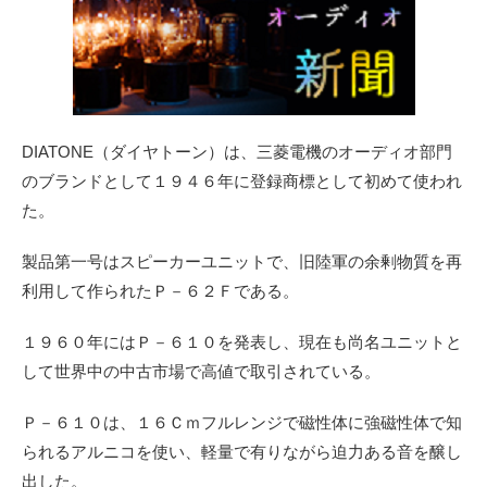
DIATONE（ダイヤトーン）は、三菱電機のオーディオ部門
のブランドとして１９４６年に登録商標として初めて使われ
た。
製品第一号はスピーカーユニットで、旧陸軍の余剰物質を再
利用して作られたＰ－６２Ｆである。
１９６０年にはＰ－６１０を発表し、現在も尚名ユニットと
して世界中の中古市場で高値で取引されている。
Ｐ－６１０は、１６Ｃｍフルレンジで磁性体に強磁性体で知
られるアルニコを使い、軽量で有りながら迫力ある音を醸し
出した。