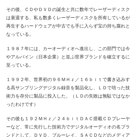
その後、ＣＤやＤＶＤの誕生と共に数年でレーザーディスク
は衰退する、私も数多くレーザーディスクを所有しているが
再生するハードウェアが中古でも手に入らず宝の持ち腐れと
なっている。
１９８７年には、カーオーディオへ進出し、この部門では今
やアルパイン（日本企業）と並ぶ世界ブランドを確立するに
至っている。
１９９２年、世界初の９６ＭＨｚ／１６ｂｉｔで書き込みす
る高サンプリングデジタル録音を製品化し、ＬＤで培った技
術力を存分に製品に投入した。（ＬＤの失敗は無駄ではなか
ったわけです）
その後も１９２ＭＨｚ／２４ｂｉｔＤＡＣ搭載ＣＤプレーヤ
ーなど、常に先行した技術力で
デジタルオーディオの名ブラ
ンドとして、ＤＶＤ、ブルーレイ、ＳＡＣＤなどのメディア