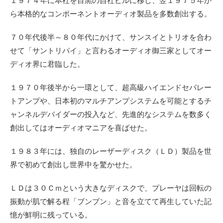
１９７４年に本社を目黒の自社ビルに移し、翌１９７５年か
ら本格的なコンポーネントオーディオ製品を多数創出する。
７０年代後半～８０年代にかけて、サンスイとトリオを合わ
せて「サントリパイ」と言わるオーディオ御三家としてオー
ディオ界に君臨した。
１９７０年後半から一環として、超高級ハイエンドセパレー
トアンプや、日本初のマルチアンプシステムを可能とするチ
ャンネルデバイダーの投入など、先進的なシステムを数多く
創出してはオーディオマニアを喜ばせた。
１９８３年には、独自のレーザーディスク（ＬＤ）製品を世
界で初めて創出し世界中を驚かせた。
ＬＤは３０Ｃｍという大きなディスクで、プレーヤは回転の
振動が肌で解る程「ブンブン」と音を立てて再生していた記
憶が鮮明に残っている。