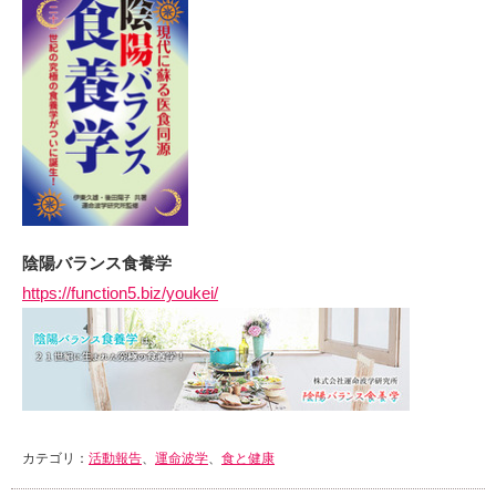
陰陽バランス食養学
https://function5.biz/youkei/
カテゴリ：
活動報告
、
運命波学
、
食と健康