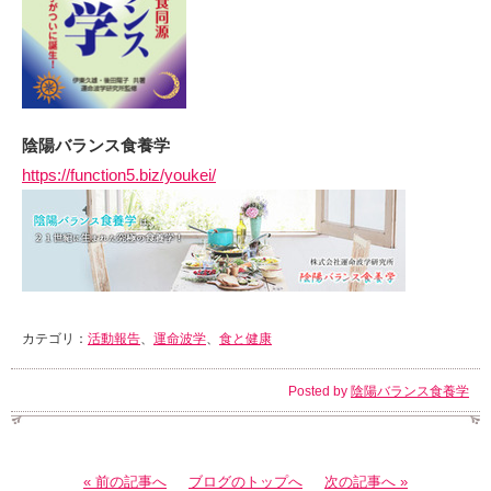
陰陽バランス食養学
https://function5.biz/youkei/
カテゴリ：
活動報告
、
運命波学
、
食と健康
Posted by
陰陽バランス食養学
« 前の記事へ
ブログのトップへ
次の記事へ »