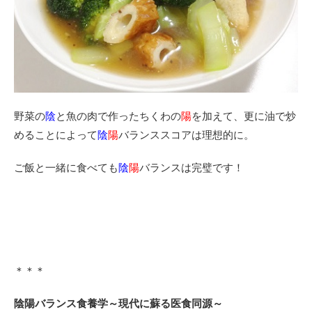
野菜の
陰
と魚の肉で作ったちくわの
陽
を加えて、更に油で炒
めることによって
陰
陽
バランススコアは理想的に。
ご飯と一緒に食べても
陰
陽
バランスは完璧です！
＊＊＊
陰陽バランス食養学～現代に蘇る医食同源～