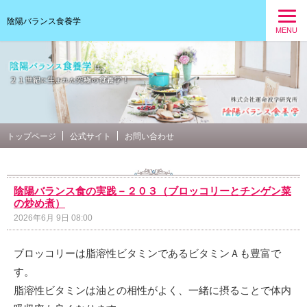
陰陽バランス食養学
MENU
トップページ
公式サイト
お問い合わせ
陰陽バランス食の実践－２０３（ブロッコリーとチンゲン菜
の炒め煮）
2026年6月 9日 08:00
ブロッコリーは脂溶性ビタミンであるビタミンＡも豊富で
す。
脂溶性ビタミンは油との相性がよく、一緒に摂ることで体内