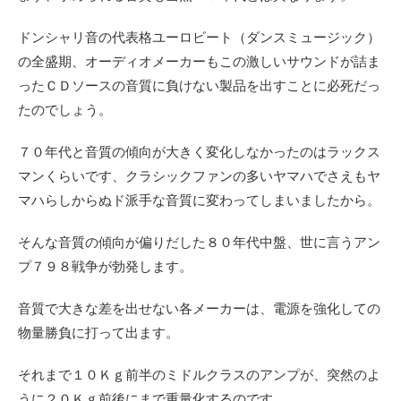
ドンシャリ音の代表格ユーロビート（ダンスミュージック）
の全盛期、オーディオメーカーもこの激しいサウンドが詰ま
ったＣＤソースの音質に負けない製品を出すことに必死だっ
たのでしょう。
７０年代と音質の傾向が大きく変化しなかったのはラックス
マンくらいです、クラシックファンの多いヤマハでさえもヤ
マハらしからぬド派手な音質に変わってしまいましたから。
そんな音質の傾向が偏りだした８０年代中盤、世に言うアン
プ７９８戦争が勃発します。
音質で大きな差を出せない各メーカーは、電源を強化しての
物量勝負に打って出ます。
それまで１０Ｋｇ前半のミドルクラスのアンプが、突然のよ
うに２０Ｋｇ前後にまで重量化するのです。