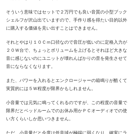
そういう意味ではセットで２万円でも良い音質の小型ブック
シェルフが沢山出ていますので、手作り感を得たい目的以外
に購入する価値を見い出すことはできません。
それとやはり１０Ｃｍ口径なので音圧が低いのに定格入力が
２０Ｗ台で、ちょっとボリュームを上げるとそれほど大きな
音に感じないのにユニットが壊れんばかりの歪を発生させて
音にならなくなります。
また、パワーを入れるとエンクロージャーの箱鳴りが酷くて
実質的には５Ｗ程度が限界かもしれません。
小音量では元気に鳴ってくれるのですが、この程度の音量で
限界だとベッドルームでのお休み用かＰＣオーディオでの使
い方くらいしか思いつきません。
ただ、小音量だと今度は低音域が極端に弱くなり、確実にラ