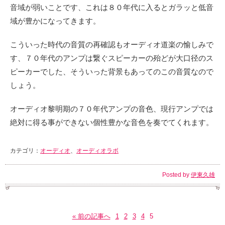
音域が弱いことです、これは８０年代に入るとガラッと低音
域が豊かになってきます。
こういった時代の音質の再確認もオーディオ道楽の愉しみで
す、７０年代のアンプは繋ぐスピーカーの殆どが大口径のス
ピーカーでした、そういった背景もあってのこの音質なので
しょう。
オーディオ黎明期の７０年代アンプの音色、現行アンプでは
絶対に得る事ができない個性豊かな音色を奏でてくれます。
カテゴリ：
オーディオ
、
オーディオラボ
Posted by
伊東久雄
« 前の記事へ
1
2
3
4
5