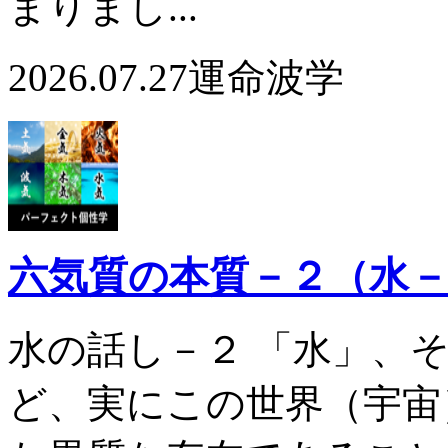
まりまし...
2026.07.27
運命波学
六気質の本質－２（水
水の話し－２ 「水」、
ど、実にこの世界（宇宙