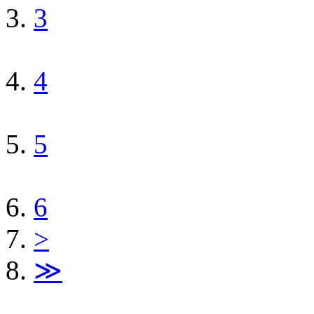
3
4
5
6
>
≫