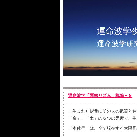
運命波学
運命波学研
運命波学「運勢リズム」概論－９
「生まれた瞬間にその人の気質と運
「金」・「土」の６つの元素で、生
「本体星」は、全て現存する太陽系