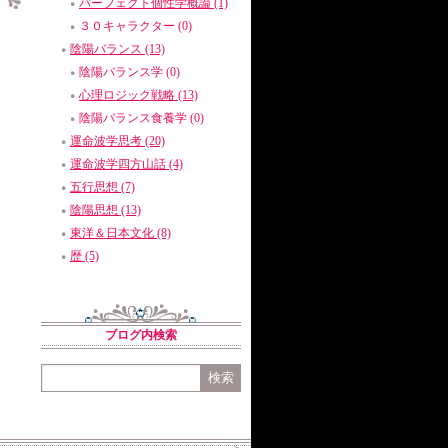
パーフェクト個性学概論 (1)
３０キャラクター (0)
陰陽バランス (13)
陰陽バランス学 (0)
心理ロジック戦略 (13)
陰陽バランス食養学 (0)
運命波学思考 (20)
運命波学四方山話 (4)
五行思想 (7)
陰陽思想 (13)
東洋＆日本文化 (8)
歴 (5)
ブログ内検索