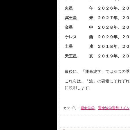
火星 午 ２０２６年、２０
冥王星 未 ２０２７年、２０
金星 申 ２０２８年、２０
ケレス 酉 ２０２９年、２０
土星 戌 ２０１８年、２０
天王星 亥 ２０１９年、２０
最後に、「運命波学」では６つの季
これらは、「波」の要素にそれぞれ
に説明します。
カテゴリ：
運命波学
、
運命波学運勢リズム