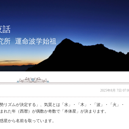
夜話
究所
運命波学始祖
2025年8月 7日 07:0
勢リズムが決定する」、気質とは「水」・「木」・「波」・「火」・
まれた年（西暦）が偶数か奇数で「本体星」が決まります。
惑星から名前を取っています。