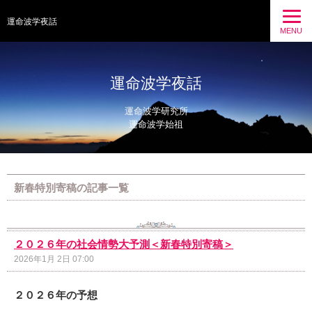
運命波学夜話
MENU
運命波学夜話
運命波学研究所
運命波学始祖
新春特別寄稿の記事一覧
２０２６年の社会情勢大予測＜新春特別寄稿＞
2026年1月 2日 07:00
２０２６年の予想