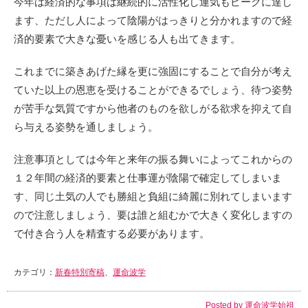
今年は経済的な事項は継続的に活性化し運気もピークに達し
ます、ただし人によって陰陽がはっきりと分かれますので経
済的要素で大きな憂いを感じる人も出てきます。
これまでに築きあげた縁を更に強固にすることで自分が考え
ていた以上の恩恵を受けることができるでしょう、待つ姿勢
が苦手な気質ですから他者のものを欲しがる欲求を抑えて自
ら与える姿勢を通しましょう。
注意事項としては今年と来年の振る舞いによってこれからの
１２年間の経済的要素と仕事運が陰陽で確定してしまいま
す、同じ土気の人でも勝組と負組に綺麗に別れてしまいます
ので注意しましょう、要は誰と組むかで大きく変化しますの
で付き合う人を精査する必要があります。
カテゴリ：
新春特別寄稿
、
運命波学
Posted by
運命波学始祖