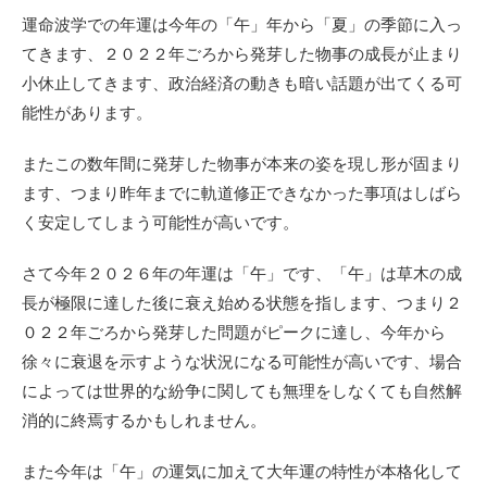
運命波学での年運は今年の「午」年から「夏」の季節に入っ
てきます、２０２２年ごろから発芽した物事の成長が止まり
小休止してきます、政治経済の動きも暗い話題が出てくる可
能性があります。
またこの数年間に発芽した物事が本来の姿を現し形が固まり
ます、つまり昨年までに軌道修正できなかった事項はしばら
く安定してしまう可能性が高いです。
さて今年２０２６年の年運は「午」です、
「午」は草木の成
長が極限に達した後に衰え始める状態を指します、つまり２
０２２年ごろから発芽した問題がピークに達し、今年から
徐々に衰退を示すような状況になる可能性が高いです、場合
によっては世界的な紛争に関しても無理をしなくても自然解
消的に終焉するかもしれません。
また今年は「午」の運気に加えて大年運の特性が本格化して