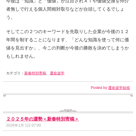
今後は「知識」と「価値」が注目されＡＩや価値交換を仲介
者無しで行える個人間相対取引などが台頭してくるでしょ
う。
そしてこの２つのキーワードを先取りした企業が今後の１２
年間を制することになります、「どんな知識を使って何に価
値を見出すか」、今この判断が今後の勝敗を決めてしまうか
もしれません。
カテゴリ：
新春特別寄稿
、
運命波学
Posted by
運命波学始祖
２０２５年の運勢＜新春特別寄稿＞
2026年1月 1日 07:00