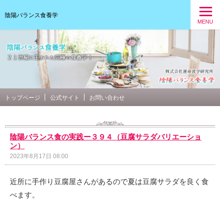
陰陽バランス食養学
MENU
トップページ
公式サイト
お問い合わせ
陰陽バランス食の実践ー３９４（豆腐サラダバリエーショ
ン）
2023年8月17日 08:00
近所に手作り豆腐屋さんがあるので夏は豆腐サラダを良く食
べます。