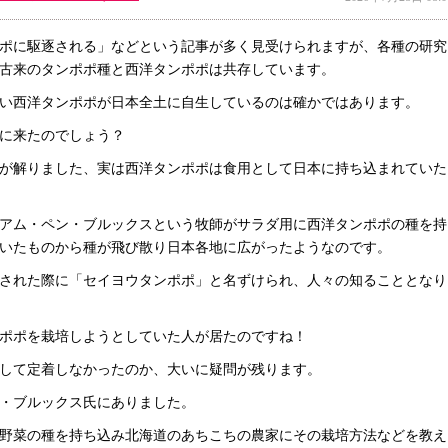
ポに駆逐される」などという記事が多く見受けられますが、各種の研究
古来のタンポポ種と西洋タンポポは共存しています。
い西洋タンポポが日本全土に自生しているのは確かではあります。
に来たのでしょう？
が解りました、実は西洋タンポポは食用として日本に持ち込まれていた
アム・ペン・ブルックスという牧師がサラダ用に西洋タンポポの種を持
いたものから種が飛び散り日本各地に広がったようなのです。
された際に「セイヨウタンポポ」と名ずけられ、人々の知ることとなり
ポポを栽培しようとしていた人が居たのですね！
して定着しなかったのか、大いに疑問が残ります。
・ブルックス氏にありました。
野菜の種を持ち込み北海道のあちこちの農家にその栽培方法などを教え