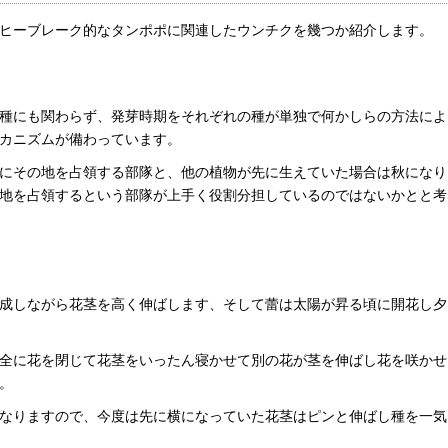
ヒーブレーク的なタンポポに関連したウンチクを幾つか紹介します。
種にも関わらず、発芽時期をそれぞれの種が単独で何かしらの方法によ
カニズムが備わっています。
にその地を占領する部隊と、他の植物が先に生えていた場合は秋になり
地を占領するという部隊が上手く役割分担しているのではないかとと考
成しながら花茎を高く伸ばします、そして蕾は太陽が昇る頃に開花し夕
全に花を閉じて花茎をいったん寝かせて別の花が茎を伸ばし花を咲かせ
。
なりますので、今度は先に横になっていた花茎はピンと伸ばし種を一気