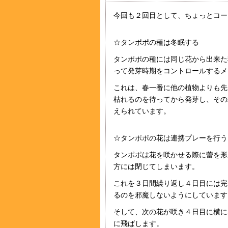
今回も２回目として、ちょっとコー
☆タンポポの種は冬眠する
タンポポの種には同じ花から出来た
って発芽時期をコントロールするメ
これは、春一番に他の植物よりも先
枯れるのを待ってから発芽し、その
えられています。
☆タンポポの花は連携プレーを行う
タンポポは花を咲かせる際に蕾を形
方には閉じてしまいます。
これを３日間繰り返し４日目には完
るのを邪魔しないようにしています
そして、次の花が咲き４日目に横に
に飛ばします。