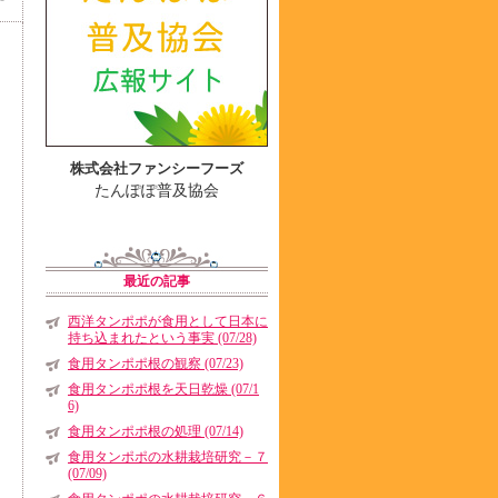
株式会社ファンシーフーズ
たんぽぽ普及協会
最近の記事
西洋タンポポが食用として日本に
持ち込まれたという事実 (07/28)
食用タンポポ根の観察 (07/23)
食用タンポポ根を天日乾燥 (07/1
6)
食用タンポポ根の処理 (07/14)
食用タンポポの水耕栽培研究－７
(07/09)