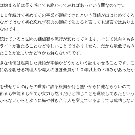
は始まる前は長く感じても終わってみればあっという間なのです。
１０年続けて初めてその事業が継続できたという価値が出はじめてくる
などではなく初心忘れず努力の継続で決まると言っても過言ではありま
なのです。
続けていると世間の価値観や流行が変わってきます、そして見向きもさ
ライトが当たることなど珍しいことではありません、だから最低でも３
たことが正しいかどうかも解らないのです。
きな価値は起業した覚悟が本物かどうかという証を示せることです、こ
に名を馳せる料理人や職人のほぼ全員が１０年以上の下積みがあったか
を残せないのはその世界に誇る根拠が何も無いからに他ならないので
術者も技能者も全てが実力も然りだけど同じことを継続してきたという
からないからと次々に職や付き合う人を変えているようでは成功しない