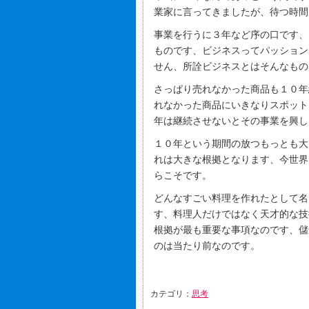
業家に言ってきましたが、待つ時間
事業を行うに３年など序の口です、
ものです、ビジネスってパッション
せん、所詮ビジネスとはそんなもの
さっぱり売れなかった商品も１０年
れなかった商品にいきなりスポット
年は継続させないとその事業を興し
１０年という期間の放つもっとも大
れは大きな根拠となります、今世界
らこそです。
どんなすごい料理を作れたとして名
す、料理人だけではなく天才的な技
根拠が最も重要な事項なのです、儲
のは当たり前なのです。
カテゴリ：
思考