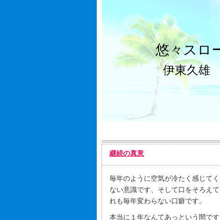
悠々スロ
伊東久雄
継続の真意
毎年のように空気が冷たく感じてく
ない意識です、そして口をそろえて
れも毎年変わらない口癖です。
本当に１年なんてあっという間です