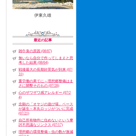
伊東久雄
最近の記事
雑巾臭の原因 (08/07)
無いなら自分で作ってしまえと思
考した結果 (08/04)
戦後最大の長期好景気が到来 (07/
31)
重労働の果てに～理想郷整備はま
さに開墾そのもの (07/28)
心のザワザワ感アレルギー (07/2
4)
念願の「オヤジの遊び場」ベース
が誕生～本丸ロッジがついに完成
(07/21)
自己所有物件に住めないという摩
訶不思議なジンクス (07/17)
理想郷の環境整備～虫の数が激減