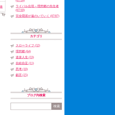
(07/14)
ライバル出現～理想郷の先住者
雄
(07/10)
完全隠居が遠のいていく (07/07)
カテゴリ
スローライフ (32)
理想郷 (64)
道楽人生 (33)
自給自足 (11)
思考 (10)
戯言 (25)
ブログ内検索