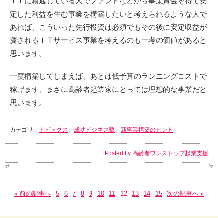
ＩＴに精通している人でファンドなどから事業資金を得て安
定した利益を生む事業を構築したいと考えられるような人で
あれば、こういった先行投資は必須でもその後に安定収益が
齎されるＩＴサービス事業を考えるのも一考の価値があると
思います。
一度構築してしまえば、あとは低予算のランニングコストで
稼げます、まさに高齢者起業家にとっては理想的な事業だと
思います。
カテゴリ：
トピックス
、
成功ビジネス塾
、
新事業構築のヒント
Posted by
高齢者ワンストップ起業支援
« 前の記事へ
5
6
7
8
9
10
11
12
13
14
15
次の記事へ »