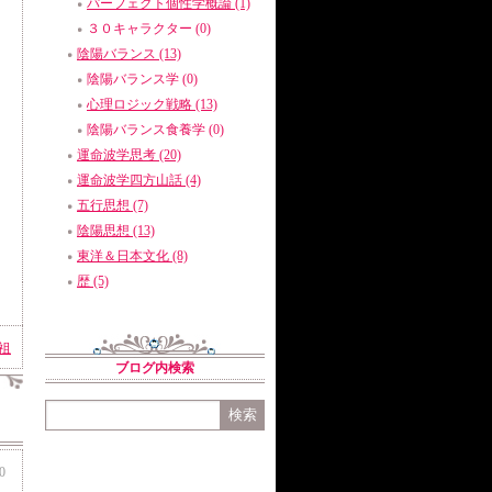
パーフェクト個性学概論 (1)
３０キャラクター (0)
陰陽バランス (13)
陰陽バランス学 (0)
心理ロジック戦略 (13)
陰陽バランス食養学 (0)
運命波学思考 (20)
運命波学四方山話 (4)
五行思想 (7)
陰陽思想 (13)
東洋＆日本文化 (8)
歴 (5)
祖
ブログ内検索
0