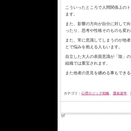
こういったところで人間関係上のト
ます。
また、影響の方向が自分に対して向
ったり、思考や性格そのものも変わ
また、常に意識してしまうのが他者
とで悩みを抱える人もいます。
自立した大人の表面意識が「陰」の
組織では重宝されます。
また他者の意見を纏める事もできる
カテゴリ：
心理ロジック戦略
、
運命波学
、