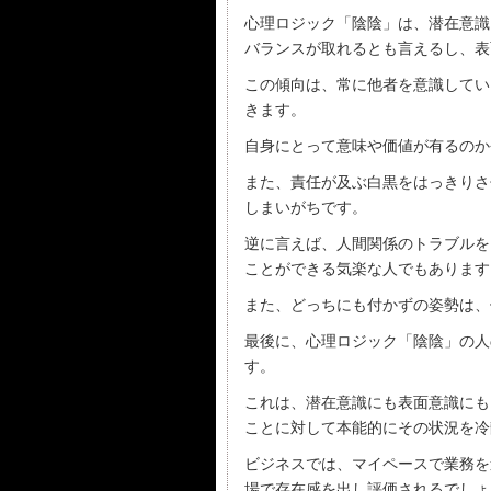
心理ロジック「陰陰」は、潜在意識
バランスが取れるとも言えるし、表
この傾向は、常に他者を意識してい
きます。
自身にとって意味や価値が有るのか
また、責任が及ぶ白黒をはっきりさ
しまいがちです。
逆に言えば、人間関係のトラブルを
ことができる気楽な人でもあります
また、どっちにも付かずの姿勢は、
最後に、心理ロジック「陰陰」の人
す。
これは、潜在意識にも表面意識にも
ことに対して本能的にその状況を冷
ビジネスでは、マイペースで業務を
場で存在感を出し評価されるでしょ