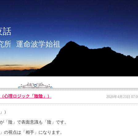
夜話
究所
運命波学始祖
（心理ロジック「陰陰」）
2026年4月23日 07:0
」）
が「陰」で表面意識も「陰」です。
」の視点は「相手」になります。