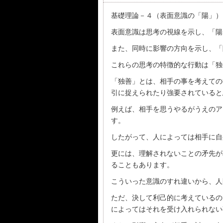
基礎理論－４（表面意識の「陽」）
表面意識は思考の視線を示し、「陽
また、同時に影響の方向を示し、「
これらの思考の特徴的な行動は「独
「独善」とは、相手の事を考えての
引に捉えられたり強要されていると
例えば、相手を思うやるがうえのア
す。
したがって、人によっては相手に自
更には、理解されないことの矛先が
ることもあります。
こういった意識のすれ違いから、人
ただ、決して利己的に考えているの
によってはそれを受け入れられない