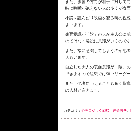
また、影響の方向が相手に対して向
時に喧嘩が絶えない人の多くが表面
小説を読んだり映画を観る時の視線
まいます。
表面意識が「陰」の人が主人公に成
のではなく脇役に意識がいくのです
また、常に意識してしまうのが他者
人もいます。
自立した大人の表面意識が「陽」の
できますので組織では強いリーダー
また、他者に与えることも多く指導
の人材と言えます。
カテゴリ：
心理ロジック戦略
、
運命波学
、