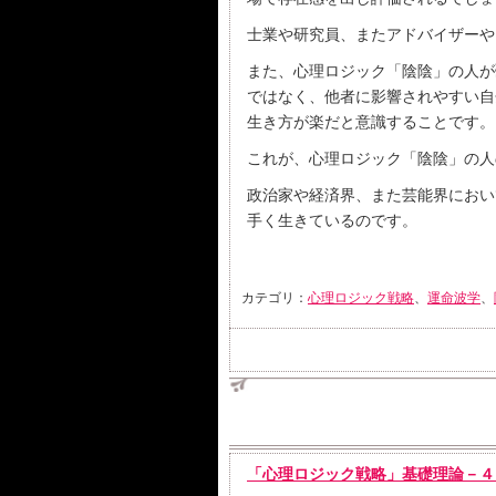
士業や研究員、またアドバイザーや
また、心理ロジック「陰陰」の人が
ではなく、他者に影響されやすい自
生き方が楽だと意識することです。
これが、心理ロジック「陰陰」の人
政治家や経済界、また芸能界におい
手く生きているのです。
カテゴリ：
心理ロジック戦略
、
運命波学
、
「心理ロジック戦略」基礎理論－４