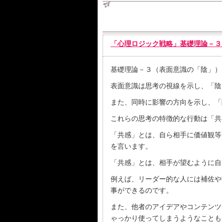
「心理ロジック戦略」基礎理論－３
基礎理論－３（表面意識の「陰」）
表面意識は思考の視線を示し、「陰
また、同時に影響の方向を示し、「
これらの思考の特徴的な行動は「共
「共感」とは、自ら相手に価値観等
を言います。
「共感」とは、相手が望むように自
例えば、リーダー的な人には補佐や
事ができるのです。
また、他者のアイデアやコンテンツ
ゃっかり使ってしまうようなことも