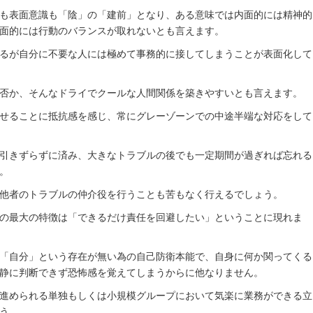
も表面意識も「陰」の「建前」となり、ある意味では内面的には精神的
面的には行動のバランスが取れないとも言えます。
るが自分に不要な人には極めて事務的に接してしまうことが表面化して
否か、そんなドライでクールな人間関係を築きやすいとも言えます。
せることに抵抗感を感じ、常にグレーゾーンでの中途半端な対応をして
引きずらずに済み、大きなトラブルの後でも一定期間が過ぎれば忘れる
。
他者のトラブルの仲介役を行うことも苦もなく行えるでしょう。
の最大の特徴は「できるだけ責任を回避したい」ということに現れま
「自分」という存在が無い為の自己防衛本能で、自身に何か関ってくる
静に判断できず恐怖感を覚えてしまうからに他なりません。
進められる単独もしくは小規模グループにおいて気楽に業務ができる立
う。