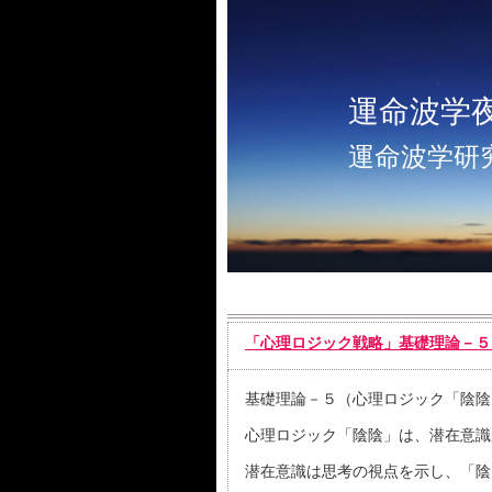
運命波学
運命波学研
「心理ロジック戦略」基礎理論－５
基礎理論－５（心理ロジック「陰陰
心理ロジック「陰陰」は、潜在意識
潜在意識は思考の視点を示し、「陰