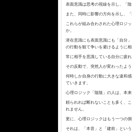
表面意識は思考の視線を示し、「陰
また、同時に影響の方向を示し、「
これらが組み合わされた心理ロジッ
か。
潜在意識にも表面意識にも「自分」
の行動を観て争いを避けるように相
常に相手を意識している自分に疲れ
その反動で、突然人が変わったよう
何時しか自身の行動に大きな違和感
ていきます。
心理ロジック「陰陰」の人は、本来
頼られれば断れないことも多く、こ
れません。
更に、心理ロジックはもう一つの側
それは、「本音」と「建前」という