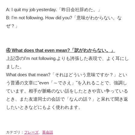
A: I quit my job yesterday.「昨日会社辞めた。」
B: I'm not following. How did you?「意味がわからない。な
ぜ？」
④ What does that even mean?「訳がわからない。」
上記③のI'm not following.よりも誇張した表現で、よく耳にし
ました。
What does that mean?「それはどういう意味ですか？」とい
う普通の文章に"even「～でさえ」"を入れることで、強調し
ています。相手が脈略のない話をしたときや言い争っている
とき、また友達同士の会話で「なんの話？」と呆れて聞き返
したいときなどにもよく使われます。
カテゴリ：
フレーズ
、
英会話