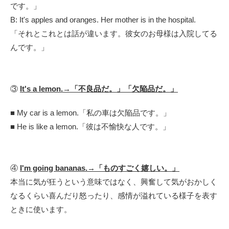
です。」
B: It's apples and oranges. Her mother is in the hospital.
「それとこれとは話が違います。彼女のお母様は入院してる
んです。」
③
It's a lemon.→「不良品だ。」「欠陥品だ。」
■ My car is a lemon.「私の車は欠陥品です。」
■ He is like a lemon.「彼は不愉快な人です。」
④
I'm going bananas.→
「ものすごく嬉しい。」
本当に気が狂うという意味ではなく、興奮して気がおかしく
なるくらい喜んだり怒ったり、感情が溢れている様子を表す
ときに使います。