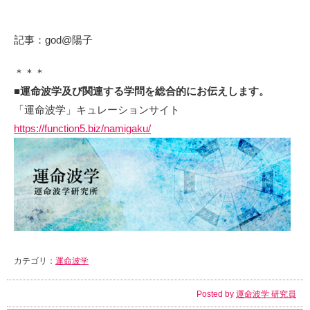
記事：god@陽子
＊＊＊
■
運命波学及び関連する学問を総合的にお伝え
します。
「運命波学」キュレーションサイト
https://function5.biz/namigaku/
カテゴリ：
運命波学
Posted by
運命波学 研究員