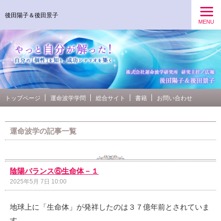
後田陽子＆後田景子
MENU
トップページ
運命波学学問
総合サイト
書籍
お問い合わせ
運命波学の記事一覧
陰陽バランス⑥生命体－１
2025年5月 7日 10:00
地球上に「生命体」が発祥したのは３７億年前とされていま
す。