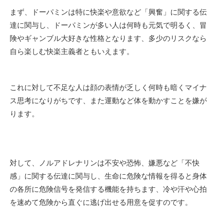
まず、ドーパミンは特に快楽や意欲など「興奮」に関する伝
達に関与し、ドーパミンが多い人は何時も元気で明るく、冒
険やギャンブル大好きな性格となります、多少のリスクなら
自ら楽しむ快楽主義者ともいえます。
これに対して不足な人は顔の表情が乏しく何時も暗くマイナ
ス思考になりがちです、また運動など体を動かすことを嫌が
ります。
対して、ノルアドレナリンは不安や恐怖、嫌悪など「不快
感」に関する伝達に関与し、生命に危険な情報を得ると身体
の各所に危険信号を発信する機能を持ちます、冷や汗や心拍
を速めて危険から直ぐに逃げ出せる用意を促すのです。