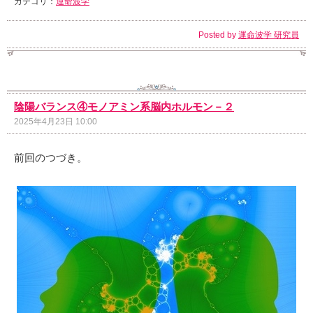
カテゴリ：
運命波学
Posted by
運命波学 研究員
陰陽バランス④モノアミン系脳内ホルモン－２
2025年4月23日 10:00
前回のつづき。