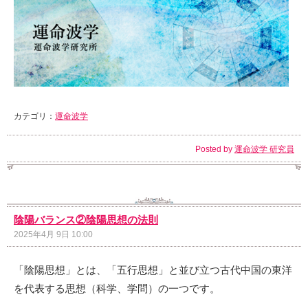
カテゴリ：
運命波学
Posted by
運命波学 研究員
陰陽バランス②陰陽思想の法則
2025年4月 9日 10:00
「陰陽思想」とは、「五行思想」と並び立つ古代中国の東洋
を代表する思想（科学、学問）の一つです。