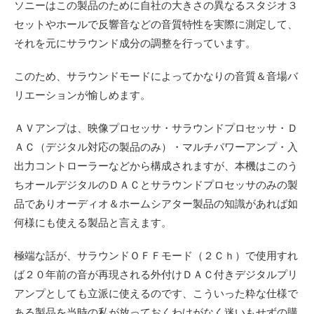
ソニーはこの製品のために自社の大きさの異なるスタジオ３
セットやホールで反響音などの音質特性を実際に測定して、
それを元にサラウンド成分の調整を行っています。
このため、サラウンドモードによってかなりの音質＆音場バ
リエーションが愉しめます。
ＡＶアンプは、映像プロセッサ・サラウンドプロセッサ・Ｄ
ＡＣ（デジタル対応の製品のみ）・マルチパワーアンプ・入
出力コントローラーなどから構成されますが、本機はこのう
ちオールデジタルのＤＡＣとサラウンドプロセッサのみの製
品でありオーディオ＆ホームシアター製品の知識があれば如
何様にも使える製品と言えます。
極端な話が、サラウンドＯＦＦモード（２Ｃｈ）で使用すれ
ば２０年前の音が再現される外付けＤＡＣ付きデジタルプリ
アンプとしても立派に使えるのです、こういった粋な仕様で
ある製品を当時の私が放っておくわけがなく迷いもせずの購