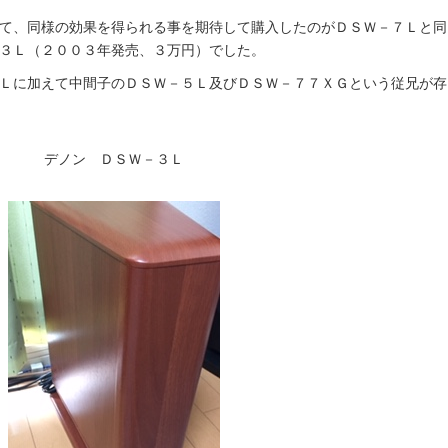
て、同様の効果を得られる事を期待して購入したのがＤＳＷ－７Ｌと同
３Ｌ（２００３年発売、３万円）でした。
Ｌに加えて中間子のＤＳＷ－５Ｌ及びＤＳＷ－７７ＸＧという従兄が存
デノン ＤＳＷ－３Ｌ