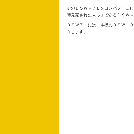
そのＤＳＷ－７Ｌをコンパクトにし
時発売された末っ子であるＤＳＷ－
ＤＳＷ７Ｌには、本機のＤＳＷ－３
在します。