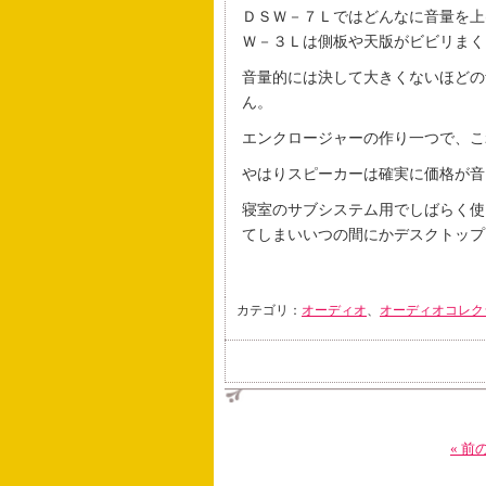
ＤＳＷ－７Ｌではどんなに音量を上
Ｗ－３Ｌは側板や天版がビビリまく
音量的には決して大きくないほどの
ん。
エンクロージャーの作り一つで、こ
やはりスピーカーは確実に価格が音
寝室のサブシステム用でしばらく使
てしまいいつの間にかデスクトップ
カテゴリ：
オーディオ
、
オーディオコレク
« 前