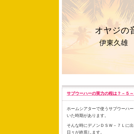
オヤジの
伊東久雄
サブウーハーの実力の程は？－５～デ
ホームシアターで使うサブウーハー
いた時期があります。
そんな時にデノンＤＳＷ－７Ｌに出
日々が終焉します。