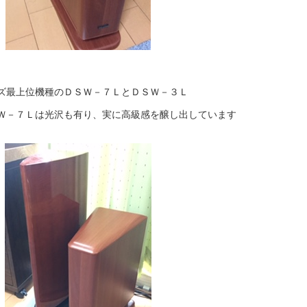
ズ最上位機種のＤＳＷ－７ＬとＤＳＷ－３Ｌ
Ｗ－７Ｌは光沢も有り、実に高級感を醸し出しています