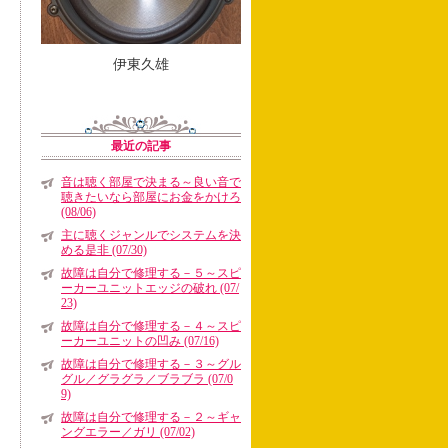
伊東久雄
最近の記事
音は聴く部屋で決まる～良い音で
聴きたいなら部屋にお金をかけろ
(08/06)
主に聴くジャンルでシステムを決
める是非 (07/30)
故障は自分で修理する－５～スピ
ーカーユニットエッジの破れ (07/
23)
故障は自分で修理する－４～スピ
ーカーユニットの凹み (07/16)
故障は自分で修理する－３～グル
グル／グラグラ／ブラブラ (07/0
9)
故障は自分で修理する－２～ギャ
ングエラー／ガリ (07/02)