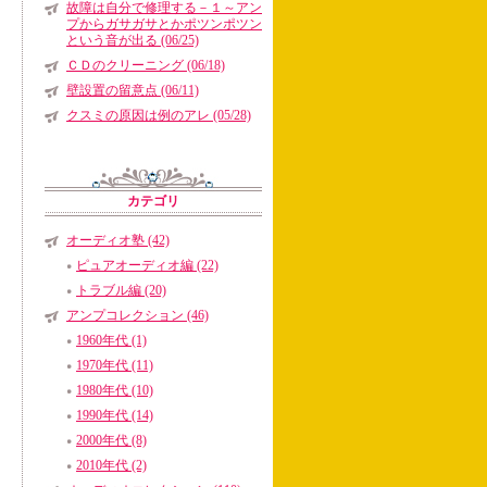
故障は自分で修理する－１～アン
プからガサガサとかポツンポツン
という音が出る (06/25)
ＣＤのクリーニング (06/18)
壁設置の留意点 (06/11)
クスミの原因は例のアレ (05/28)
カテゴリ
オーディオ塾 (42)
ピュアオーディオ編 (22)
トラブル編 (20)
アンプコレクション (46)
1960年代 (1)
1970年代 (11)
1980年代 (10)
1990年代 (14)
2000年代 (8)
2010年代 (2)