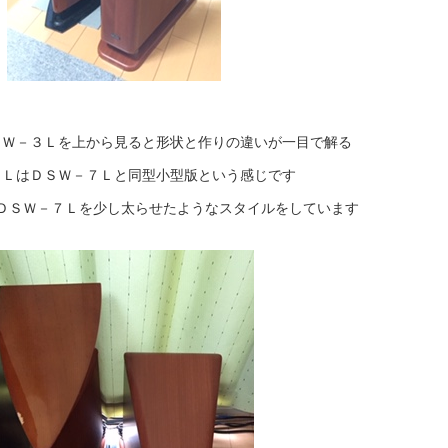
ＳＷ－３Ｌを上から見ると形状と作りの違いが一目で解る
５ＬはＤＳＷ－７Ｌと同型小型版という感じです
ＤＳＷ－７Ｌを少し太らせたようなスタイルをしています