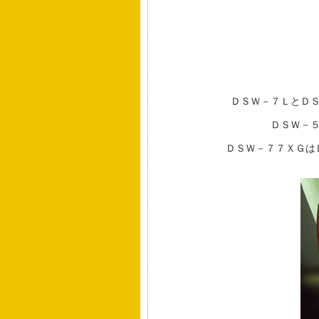
ＤＳＷ－７ＬとＤ
ＤＳＷ－
ＤＳＷ－７７ＸＧは