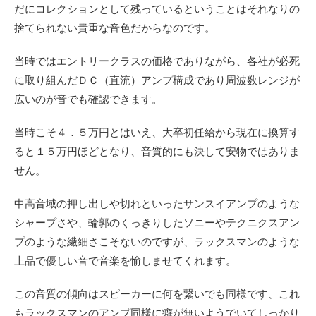
だにコレクションとして残っているということはそれなりの
捨てられない貴重な音色だからなのです。
当時ではエントリークラスの価格でありながら、各社が必死
に取り組んだＤＣ（直流）アンプ構成であり周波数レンジが
広いのが音でも確認できます。
当時こそ４．５万円とはいえ、大卒初任給から現在に換算す
ると１５万円ほどとなり、音質的にも決して安物ではありま
せん。
中高音域の押し出しや切れといったサンスイアンプのような
シャープさや、輪郭のくっきりしたソニーやテクニクスアン
プのような繊細さこそないのですが、ラックスマンのような
上品で優しい音で音楽を愉しませてくれます。
この音質の傾向はスピーカーに何を繋いでも同様です、これ
もラックスマンのアンプ同様に癖が無いようでいてしっかり