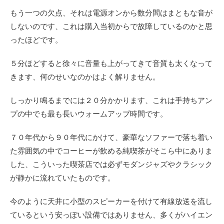
もう一つの欠点、それは電源オンから数分間はまともな音が
しないのです、これは購入当初からで故障しているのかと思
ったほどです。
５分ほどすると徐々に音量も上がってきて音質も太くなって
きます、何のせいなのかはよく解りません。
しっかり鳴るまでには２０分かかります、これは手持ちアン
プの中でも最も長いウォームアップ時間です。
７０年代から９０年代にかけて、豪華なソファーで落ち着い
た雰囲気の中でコーヒーが飲める純喫茶がそこら中にありま
した、こういった喫茶店では必ずモダンジャズやクラシック
が静かに流れていたものです。
今のように天井に小型のスピーカーを付けて有線放送を流し
ているという安っぽい設備ではありません、多くがハイエン