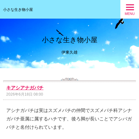
小さな生き物小屋
MENU
小さな生き物小屋
伊東久雄
キアシアナガバチ
2026年6月18日 08:00
アシナガバチは実はスズメバチの仲間でスズメバチ科アシナ
ガバチ亜属に属するハチです、後ろ脚が長いことでアシバガ
バチと名付けられています。