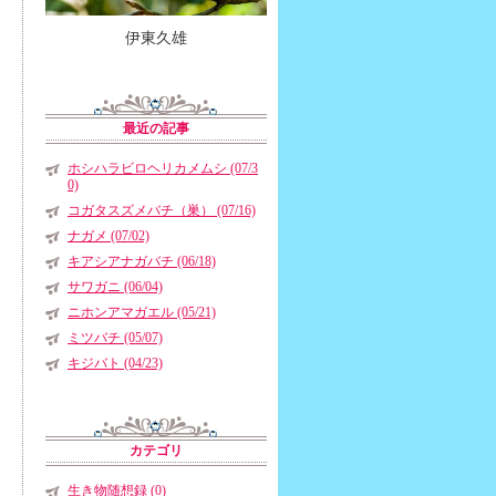
伊東久雄
最近の記事
ホシハラビロヘリカメムシ (07/3
0)
コガタスズメバチ（巣） (07/16)
ナガメ (07/02)
キアシアナガバチ (06/18)
サワガニ (06/04)
ニホンアマガエル (05/21)
ミツバチ (05/07)
キジバト (04/23)
カテゴリ
生き物随想録 (0)