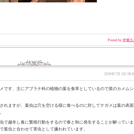
Posted by
伊東久
2026年7月 2日 08:0
メです、主にアブラナ科の植物の葉を食草としているので菜のカメムシ
されますが、葉虫は穴を空ける様に食べるのに対してナガメは葉の表面
。
虫で越冬し春に繁殖行動をするので春と秋に発生することが解っていま
で葉虫と合わせて害虫として嫌われています。