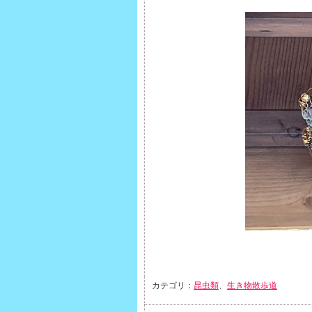
カテゴリ：
昆虫類
、
生き物散歩道