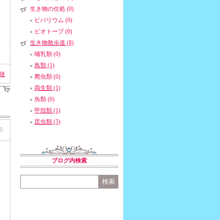
生き物の住処 (0)
ビバリウム (0)
ビオトープ (0)
生き物散歩道 (8)
哺乳類 (0)
鳥類 (1)
雄
爬虫類 (0)
両生類 (1)
魚類 (0)
甲殻類 (1)
昆虫類 (5)
0
ブログ内検索