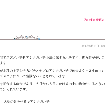
Posted by
伊東久
2026年6月18日 08:0
間でスズメバチ科アシナガバチ亜属に属するハチです、後ろ脚が長いこ
ます。
が本種のキアシナガバチとセグロアシナガバチで体長２０～２６ｍｍも
ズメバチに次いで危険なハチとされています。
を捕食する肉食であり、６月から８月にかけ巣の中に幼虫がいるときの
て知られています。
大型の巣を作るキアシナガバチ