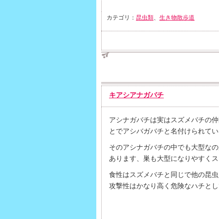
カテゴリ：
昆虫類
、
生き物散歩道
キアシアナガバチ
アシナガバチは実はスズメバチの仲
とでアシバガバチと名付けられてい
そのアシナガバチの中でも大型なの
あります、巣も大型になりやすくス
食性はスズメバチと同じで他の昆虫
攻撃性はかなり高く危険なハチとし