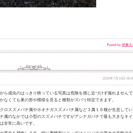
Posted by
伊東久
2026年7月16日 08:0
がら成虫のはっきり映っている写真は危険を感じ近づけず撮れませんで
かなくても巣の形や模様を見ると種類がズバリ特定できます。
クロスズメバチ属やホオナガスズメバチ属など３属１６種が生息してい
チ属のなかでは小型のスズメバチですがアシナガバチで最も大きなキイ
は非常に高いです。