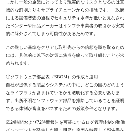
しかし一般の企業にとってより現実的なリスクとなるのは直
接的な罰則よりもサプライチェーンからの排除です。 政府
による設備審査の過程でセキュリティ水準が低いと見なされ
たベンダーや部品メーカーはインフラ事業者の取引から実質
的に除外されてしまう可能性があるためです。
この厳しい基準をクリアし取引先からの信頼を勝ち取るため
には、具体的に以下の対策に焦点を絞って取り組むことが求
められます。
①ソフトウェア部品表（SBOM）の作成と運用
自社が提供する製品やシステムの中に、どこの国のどのよう
なライブラリが含まれているかを透明化する必要がありま
す。出所不明なソフトウェア部品を排除していることを証明
できる体制が審査をパスするための必須条件となります。
②24時間および72時間報告を可能にするログ管理体制の整備
インシデントが発生した際に即座に原因を特定して報告書を