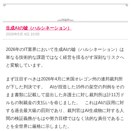
生成AIの嘘（ハルシネーション）
2026年5月 4日 10:00
2026年のIT業界において生成AIの嘘（ハルシネーション）は
単なる技術的な課題ではなく経営を揺るがす深刻なリスクへ
と変貌しています。
まず注目すべきは2026年4月に米国オレゴン州の連邦裁判所
が下した判決です。 AIが捏造した15件の架空の判例をその
まま書類に記載して提出した弁護士に対し裁判所は計11万ド
ルもの制裁金の支払いを命じました。 これはAIの誤用に対
する過去最大級の罰則であり、裁判官はAI生成物に対する人
間の検証義務がもはや努力目標ではなく法的な責任であるこ
とを全世界に厳格に示しました。