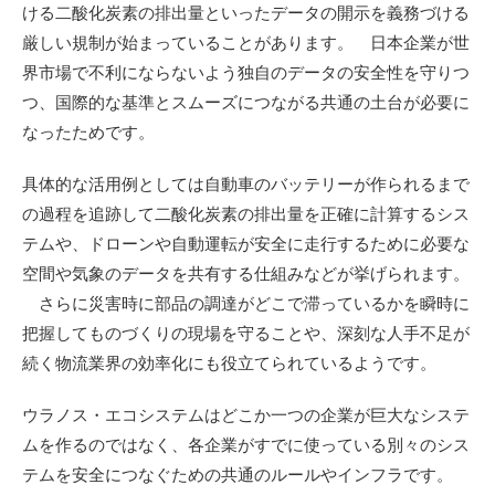
ける二酸化炭素の排出量といったデータの開示を義務づける
厳しい規制が始まっていることがあります。 日本企業が世
界市場で不利にならないよう独自のデータの安全性を守りつ
つ、国際的な基準とスムーズにつながる共通の土台が必要に
なったためです。
具体的な活用例としては自動車のバッテリーが作られるまで
の過程を追跡して二酸化炭素の排出量を正確に計算するシス
テムや、ドローンや自動運転が安全に走行するために必要な
空間や気象のデータを共有する仕組みなどが挙げられます。
さらに災害時に部品の調達がどこで滞っているかを瞬時に
把握してものづくりの現場を守ることや、深刻な人手不足が
続く物流業界の効率化にも役立てられているようです。
ウラノス・エコシステムはどこか一つの企業が巨大なシステ
ムを作るのではなく、各企業がすでに使っている別々のシス
テムを安全につなぐための共通のルールやインフラです。