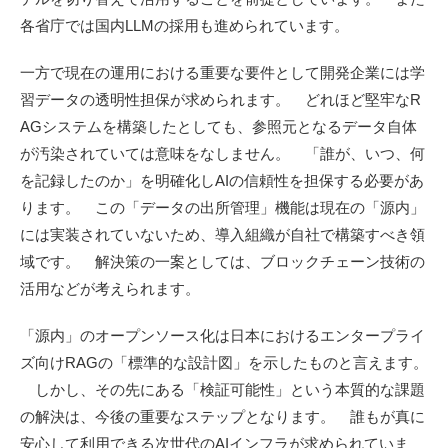
各省庁では国内LLMの採用も進められています。
一方で現在の運用における重要な要件として開発企業には学
習データの透明性担保が求められます。 どれほど堅牢なR
AGシステムを構築したとしても、参照元となるデータ自体
が汚染されていては意味をなしません。 「誰が、いつ、何
を記録したのか」を明確化しAIの信頼性を担保する必要があ
ります。 この「データの出所管理」機能は現在の「源内」
には実装されていないため、導入組織が自社で構築すべき領
域です。 解決策の一案としては、ブロックチェーン技術の
活用などが考えられます。
「源内」のオープンソース化は日本におけるエンタープライ
ズ向けRAGの「標準的な設計図」を示したものと言えます。
しかし、その先にある「検証可能性」という本質的な課題
の解決は、今後の重要なステップとなります。 誰もが真に
安心して利用できる次世代のAIインフラが求められていま