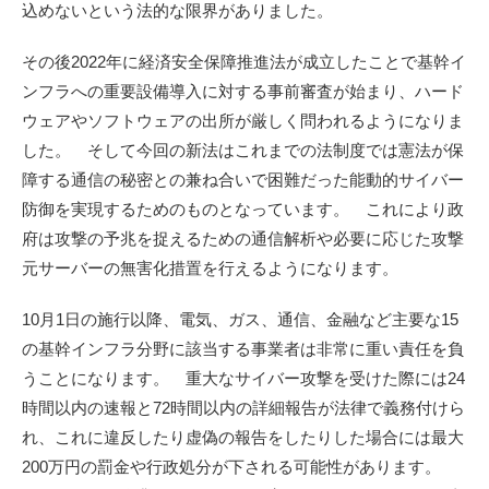
込めないという法的な限界がありました。
その後2022年に経済安全保障推進法が成立したことで基幹イ
ンフラへの重要設備導入に対する事前審査が始まり、ハード
ウェアやソフトウェアの出所が厳しく問われるようになりま
した。 そして今回の新法はこれまでの法制度では憲法が保
障する通信の秘密との兼ね合いで困難だった能動的サイバー
防御を実現するためのものとなっています。 これにより政
府は攻撃の予兆を捉えるための通信解析や必要に応じた攻撃
元サーバーの無害化措置を行えるようになります。
10月1日の施行以降、電気、ガス、通信、金融など主要な15
の基幹インフラ分野に該当する事業者は非常に重い責任を負
うことになります。 重大なサイバー攻撃を受けた際には24
時間以内の速報と72時間以内の詳細報告が法律で義務付けら
れ、これに違反したり虚偽の報告をしたりした場合には最大
200万円の罰金や行政処分が下される可能性があります。