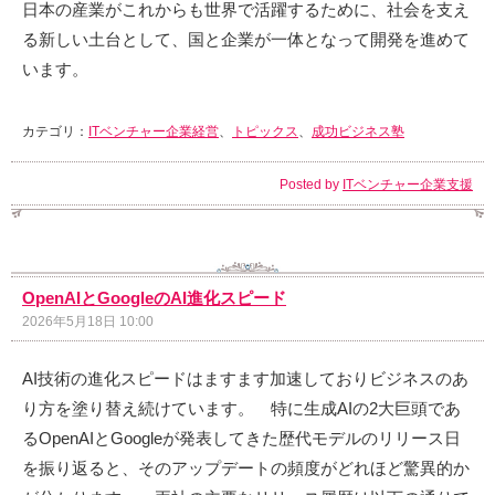
日本の産業がこれからも世界で活躍するために、社会を支え
る新しい土台として、国と企業が一体となって開発を進めて
います。
カテゴリ：
ITベンチャー企業経営
、
トピックス
、
成功ビジネス塾
Posted by
ITベンチャー企業支援
OpenAIとGoogleのAI進化スピード
2026年5月18日 10:00
AI技術の進化スピードはますます加速しておりビジネスのあ
り方を塗り替え続けています。 特に生成AIの2大巨頭であ
るOpenAIとGoogleが発表してきた歴代モデルのリリース日
を振り返ると、そのアップデートの頻度がどれほど驚異的か