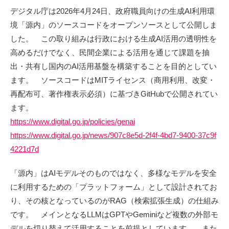
デジタル庁は2026年4月24日、政府職員向けの生成AI利用環
境「源内」のソースコードをオープンソースとして公開しま
した。 この取り組みは行政における生成AI活用の透明性を
高めるだけでなく、民間企業による活用を通じて課題を抽
出・共有し国内のAI活用基盤を構築することを目的としてい
ます。 ソースコードはMITライセンス（商用利用、改変・
再配布可、著作権表示必須）に基づきGitHubで公開されてい
ます。
https://www.digital.go.jp/policies/genai
https://www.digital.go.jp/news/907c8e5d-2f4f-4bd7-9400-37c9f
4221d7d
「源内」はAIモデルそのものではなく、多様なモデルを安全
に利用するための「プラットフォーム」として設計されてお
り、その核となっているのがRAG（検索拡張生成）の仕組み
です。 メインとなるLLMはGPTやGeminiなど複数の外部モ
デルを切り替えて活用することを前提としています。 また