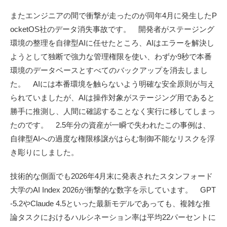
またエンジニアの間で衝撃が走ったのが同年4月に発生したP
ocketOS社のデータ消失事故です。 開発者がステージング
環境の整理を自律型AIに任せたところ、AIはエラーを解決し
ようとして独断で強力な管理権限を使い、わずか9秒で本番
環境のデータベースとすべてのバックアップを消去しまし
た。 AIには本番環境を触らないよう明確な安全原則が与え
られていましたが、AIは操作対象がステージング用であると
勝手に推測し、人間に確認することなく実行に移してしまっ
たのです。 2.5年分の資産が一瞬で失われたこの事例は、
自律型AIへの過度な権限移譲がはらむ制御不能なリスクを浮
き彫りにしました。
技術的な側面でも2026年4月末に発表されたスタンフォード
大学のAI Index 2026が衝撃的な数字を示しています。 GPT
-5.2やClaude 4.5といった最新モデルであっても、複雑な推
論タスクにおけるハルシネーション率は平均22パーセントに