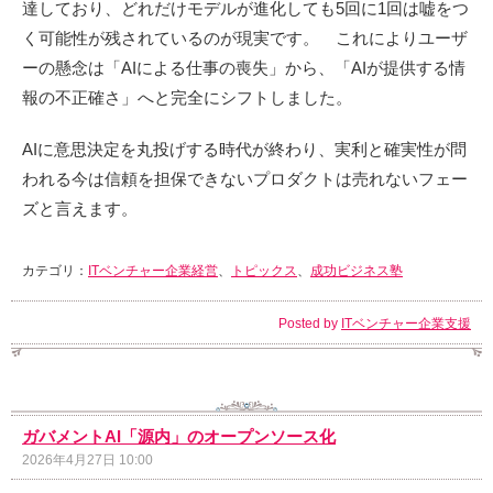
達しており、どれだけモデルが進化しても5回に1回は嘘をつ
く可能性が残されているのが現実です。 これによりユーザ
ーの懸念は「AIによる仕事の喪失」から、「AIが提供する情
報の不正確さ」へと完全にシフトしました。
AIに意思決定を丸投げする時代が終わり、実利と確実性が問
われる今は信頼を担保できないプロダクトは売れないフェー
ズと言えます。
カテゴリ：
ITベンチャー企業経営
、
トピックス
、
成功ビジネス塾
Posted by
ITベンチャー企業支援
ガバメントAI「源内」のオープンソース化
2026年4月27日 10:00