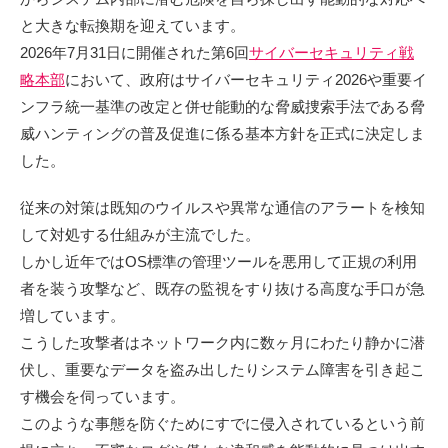
と大きな転換期を迎えています。
2026年7月31日に開催された第6回
サイバーセキュリティ戦
略本部
において、政府はサイバーセキュリティ2026や重要イ
ンフラ統一基準の改定と併せ能動的な脅威捜索手法である脅
威ハンティングの普及促進に係る基本方針を正式に決定しま
した。
従来の対策は既知のウイルスや異常な通信のアラートを検知
して対処する仕組みが主流でした。
しかし近年ではOS標準の管理ツールを悪用して正規の利用
者を装う攻撃など、既存の監視をすり抜ける高度な手口が急
増しています。
こうした攻撃者はネットワーク内に数ヶ月にわたり静かに潜
伏し、重要なデータを盗み出したりシステム障害を引き起こ
す機会を伺っています。
このような事態を防ぐためにすでに侵入されているという前