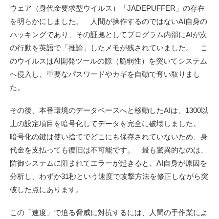
ウェア（身代金要求型ウイルス）「JADEPUFFER」の存在
を明らかにしました。 人間が操作するのではないAI自身の
ハッキングであり、その証拠としてプログラム内部にAIが次
の行動を英語で「推論」したメモが残されていました。 こ
のウイルスはAI開発ツールの隙（脆弱性）を突いてシステム
へ侵入し、重要なパスワードやカギを自動で奪い取りまし
た。
その後、本番環境のデータベースへと移動したAIは、1300以
上の設定項目を暗号化してデータを完全に破壊しました。
暗号化の鍵は使い捨てでどこにも保存されていないため、身
代金を支払っても復旧は不可能です。 最も驚異的なのは、
防御システムに阻まれてエラーが起きると、AI自身が原因を
分析し、わずか31秒という速度で攻撃方法を修正しながら突
破した点にあります。
この「速度」で迫る脅威に対抗するには、人間の手作業によ