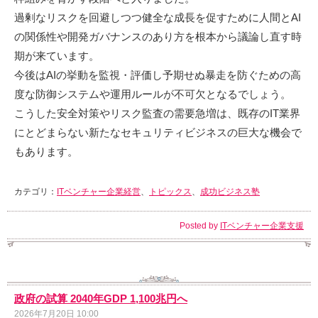
過剰なリスクを回避しつつ健全な成長を促すために人間とAI
の関係性や開発ガバナンスのあり方を根本から議論し直す時
期が来ています。
今後はAIの挙動を監視・評価し予期せぬ暴走を防ぐための高
度な防御システムや運用ルールが不可欠となるでしょう。
こうした安全対策やリスク監査の需要急増は、既存のIT業界
にとどまらない新たなセキュリティビジネスの巨大な機会で
もあります。
カテゴリ：
ITベンチャー企業経営
、
トピックス
、
成功ビジネス塾
Posted by
ITベンチャー企業支援
政府の試算 2040年GDP 1,100兆円へ
2026年7月20日 10:00