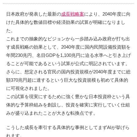
日本政府が発表した最新の
成長戦略案
により、2040年度に向
けた具体的な数値目標や経済効果の試算が明確になりまし
た。
これまでの抽象的なビジョンから一歩踏み込み政府が打ち出
す成長戦略の効果として、2040年度に国内民間設備投資額を
年間230兆円、名目GDPを1,100兆円に迫る水準へと引き上げ
ることが可能であるという試算が公式に明記されています。
さらに、想定される官民の国内投資規模が2040年度までに総
額370兆円超に達するという巨大な投資規模も初めて具体的
に可視化されました。
この試算を現実にするために強く豊かな日本投資枠という具
体的な予算枠組みを創設し、投資を確実に実行していく仕組
みが盛り込まれたことが大きな転換点です。
こうした成長を牽引する具体的な事例としてまずAIが挙げら
れます。