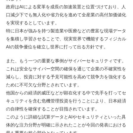
政府はAIによる変革を成長の加速装置と位置づけており、人
口減少下でも無人化や省力化を進めて全産業の高付加価値化
を実現するとしています。
特に日本が強みを持つ製造業や医療などの豊富な現場データ
を集積し学習させることで、現実世界で機能するフィジカル
AIの競争優位を確立し世界に打って出る方針です。
また、もう一つの重要な事例がサイバーセキュリティです。
これは安全なサイバー空間の確保を通じて企業の不確実性を
減らし、投資に対する予見可能性を高めて競争力を強化する
ために不可欠な分野とされています。
他国からの経済的威圧などが顕在化する中で先手を打ってセ
キュリティを含む危機管理投資を行うことにより、日本経済
の自律性を確保することが目指されています。
このように詳細な試算データとAIやセキュリティといった具
体的な注力分野が明確に示されたことが今回の発表における
最も重要な核心部分となっています。