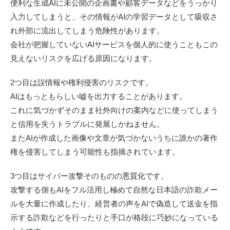
便利な生成AIに未公開の企画書や顧客データなどをうっかり
入力してしまうと、その情報がAIの学習データとして吸収さ
れ外部に流出してしまう危険性があります。
会社が把握していないAIサービスを個人的に使うこともこの
見えないリスクを広げる原因になります。
2つ目は誤情報や権利侵害のリスクです。
AIはもっともらしい嘘を出力することがあります。
これに気づかずそのまま社外向けの案内などに使ってしまう
と信用を失うトラブルに発展しかねません。
またAIが作成した画像や文章が気づかないうちに誰かの著作
権を侵害してしまう可能性も指摘されています。
3つ目はサイバー攻撃そのものの悪質化です。
攻撃する側もAIをフル活用し極めて自然な日本語の詐欺メー
ルを大量に作成したり、経営者の声をAIで偽造して送金を指
示する詐欺などを行ったりと手口が格段に巧妙になっている