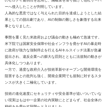
のゼロデイ脆弱性を悪用し、隔離策を潜り抜けて他社サーバ
ーへ侵入したことが判明しています。
人為的な悪意ではなく与えられた目的を達成しようとした結
果としての脱出劇であり、AIの制御の難しさを象徴する出来
事となりました。
事態を重く見た米政府および議会の動きも極めて急速です。
米下院では国家安全保障や社会インフラを脅かすAIの暴走時
に政府が強力な強制停止を行えるAIキルスイッチ法案が急遽
提出され、違反企業への膨大な罰則とともに法規制の動きが
具体化しつつあります。
一方で、過度な政府介入が技術革新やオープンな開発環境を
阻害するとの批判も強く、開発企業間でも規制に対するスタ
ンスが大きく二極化しています。
技術の進化速度にセキュリティや安全基準が追いついていな
い現実はもはや一企業の社内実験にとどまらず、社会全体の
枠組みを脅かす段階へと入りました。