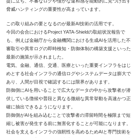
提に立ち、不審なログや僅かな違和感を能動的に見つけ出す
脅威ハンティングの重要性が高まっています。
この取り組みの要となるのが最新AI技術の活用です。
今回の会合におけるProject YATA-Shieldの取組状況報告で
も、例えば金融庁から金融機関における生成AIを活用した不
審取引や異常ログの即時検知・防御体制の構築支援といった
最新の施策が示されました。
電気、金融、通信、交通、医療といった重要インフラをはじ
めとする社会インフラの通信ログやシステムデータは膨大で
あり、人間が目視で確認するには限界があります。
防御側にAIを用いることで広大なデータの中から攻撃者が潜
伏している徴候や普段と異なる微細な異常挙動を高速かつ正
確に抽出できるようになります。
防御側がAIを組み込むことで攻撃者の滞留時間を極限まで短
縮し被害が発生する前に無害化することが可能になります。
社会を支えるインフラの強靭性を高めるためAIと専門技術を