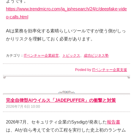
ようです。
https://www.trendmicro.com/ja_jp/research/24/c/deepfake-vide
o-calls.html
AIは業務を効率化する素晴らしいツールですが使う側がしっ
かりリスクを理解しておく必要があります。
カテゴリ：
ITベンチャー企業経営
、
トピックス
、
成功ビジネス塾
Posted by
ITベンチャー企業支援
完全自律型AIウイルス「JADEPUFFER」の衝撃と対策
2026年7月 6日 10:00
2026年7月、セキュリティ企業のSysdigが発表した
報告書
は、AIが自ら考えて全ての工程を実行した史上初のランサム