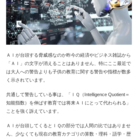
ＡＩが台頭する脅威感なのか昨今の経済やビジネス雑誌から
「ＡＩ」の文字が消えることはありません、特にここ最近で
は大人への警告よりも子供の教育に関する警告や指標が数多
く示されています。
共通して警告している事は、「ＩＱ（Intelligence Quotient＝
知能指数）を伸ばす教育では将来ＡＩにとって代わられる」
ことを強く訴えています。
ＡＩが台頭してくるとＩＱの部分では人間の比ではありませ
ん、少なくても現在の教育カテゴリの算数・理科・語学・歴