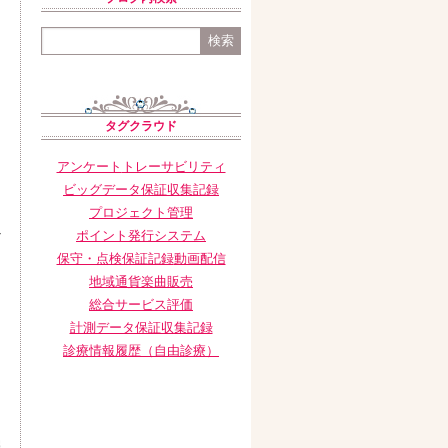
。
タグクラウド
アンケート
トレーサビリティ
ビッグデータ保証収集記録
プロジェクト管理
な
ポイント発行システム
保守・点検保証記録
動画配信
テ
地域通貨
楽曲販売
総合サービス評価
計測データ保証収集記録
診療情報履歴（自由診療）
報