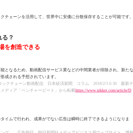
ックチェーンを活用して、世界中に安価に分散保存することが可能です
れる？
場を創造できる
可能となるため、動画配信サービス業などの中間業者が排除され、新た
が形成される予想されています。
クチェーン動画配信 日本経済新聞 コラム 2018/2/3 6:30 最新
ンメディア「ベンチャービート」から転載
https://www.nikkei.com/article/D
ルタイムで行われ、成果がでない広告は瞬時に終了できるようになりま
ィング」 広告朝日 朝日新聞社メディアビジネス局ウェブサイト 博