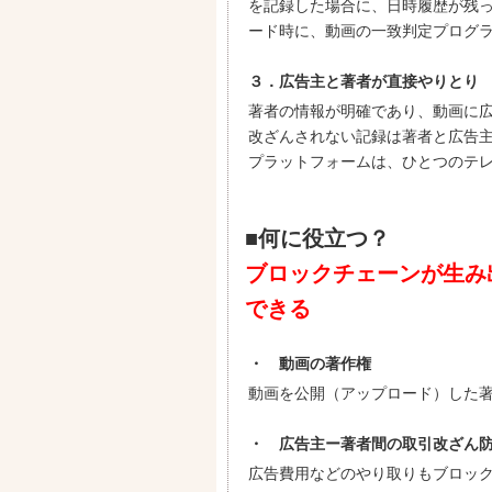
を記録した場合に、日時履歴が残
ード時に、動画の一致判定プログ
３．広告主と著者が直接やりとり
著者の情報が明確であり、動画に
改ざんされない記録は著者と広告主のP
プラットフォームは、ひとつのテ
■何に役立つ？
ブロックチェーンが生み
できる
・ 動画の著作権
動画を公開（アップロード）した
・ 広告主ー著者間の取引改ざん
広告費用などのやり取りもブロッ