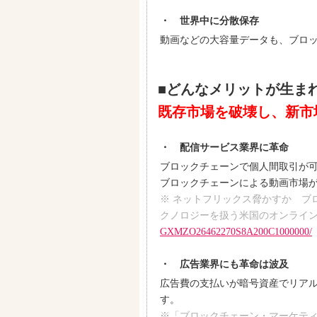
・ 世界中に分散保存
動画などの大容量データも、ブロ
■どんなメリットが生ま
既存市場を破壊し、新市
・ 配信サービス業界に革命
ブロックチェーンで個人間取引が
ブロックチェーンによる動画市場
※ ネットフリックス脅かすか ブロッ
クノロジーを扱う米国のオンライ
GXMZO26462270S8A200C1000000/
・ 広告業界にも革命は波及
広告費の支払いが暗号資産でリア
す。
※「ブロックチェーン・マーケテ