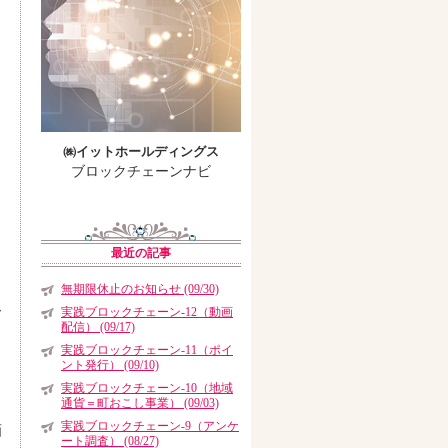
㈱イットホールディングス
ブロックチェーンナビ
最近の記事
無期限休止のお知らせ (09/30)
ー
実践ブロックチェーン-12（動画
配信） (09/17)
と
実践ブロックチェーン-11（ポイ
ント発行） (09/10)
実践ブロックチェーン-10（地域
通貨＝町おこし事業） (09/03)
実践ブロックチェーン-9（アンケ
画
ート調査） (08/27)