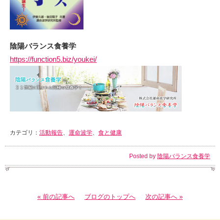
陰陽バランス食養学
https://function5.biz/youkei/
カテゴリ：
活動報告
、
運命波学
、
食と健康
Posted by
陰陽バランス食養学
« 前の記事へ
ブログのトップへ
次の記事へ »