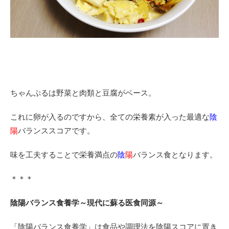
ちゃんぷるは野菜と肉類と豆腐がベース。
これに卵が入るのですから、全ての栄養素が入った最適な
陰
陽
バランススコアです。
味を工夫することで栄養満点の
陰
陽
バランス食となります。
＊＊＊
陰陽バランス食養学～現代に蘇る医食同源～
「陰陽バランス食養学」は食品や調理法を陰陽スコアに置き