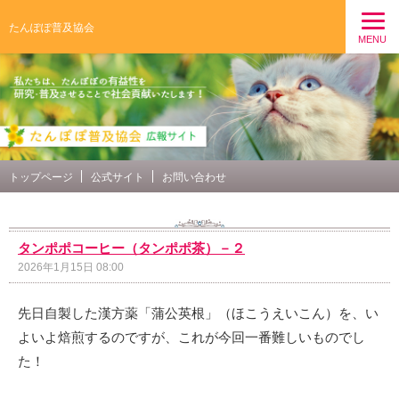
たんぽぽ普及協会
MENU
トップページ
公式サイト
お問い合わせ
タンポポコーヒー（タンポポ茶）－２
2026年1月15日 08:00
先日自製した漢方薬「蒲公英根」（ほこうえいこん）を、い
よいよ焙煎するのですが、これが今回一番難しいものでし
た！