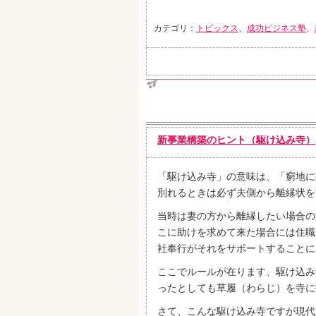
カテゴリ：
トピックス
、
成功ビジネス塾
、
新事業構築のヒント（駆け込み寺）
「駆け込み寺」の意味は、「窮地に
別れるときは必ず夫側から離縁状を
当時は妻の方から離縁したい場合の
こに助けを求めて来た場合には住職
社奉行がそれをサポートすることに
ここでルールが在ります、駆け込み
ったとしても草履（わらじ）を寺に
さて、こんな駆け込み寺ですが現代