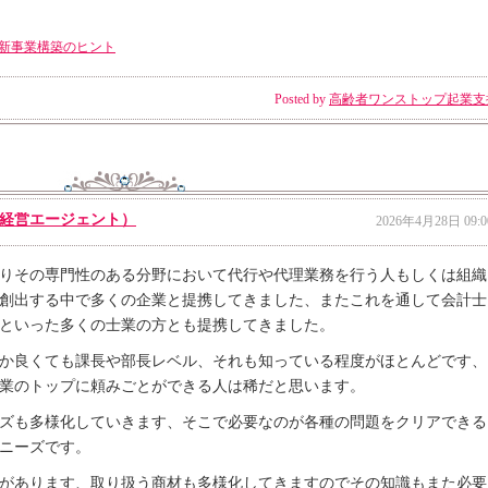
新事業構築のヒント
Posted by
高齢者ワンストップ起業支
経営エージェント）
2026年4月28日 09:0
りその専門性のある分野において代行や代理業務を行う人もしくは組織
創出する中で多くの企業と提携してきました、またこれを通して会計士
といった多くの士業の方とも提携してきました。
か良くても課長や部長レベル、それも知っている程度がほとんどです、
業のトップに頼みごとができる人は稀だと思います。
ズも多様化していきます、そこで必要なのが各種の問題をクリアできる
ニーズです。
があります、取り扱う商材も多様化してきますのでその知識もまた必要