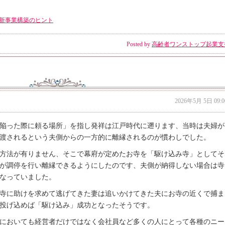
新事業構築のヒント
Posted by
高齢者ワンストップ起業支
2026年5月 5日 09:0
陥った際に頼る場所」を指し発祥は江戸時代に遡ります、当時は夫婦が
渡されるという夫側からの一方的に離縁されるのが慣わしでした。
方法が有りません、そこで幕府が定めたお寺を「駆け込み寺」としてそ
が調停を行い離縁できるようにしたのです、夫側が納得しない場合は寺
なっていました。
寺に助けを求めて逃げてきた妻は追いかけてきた夫にお寺の近くで捕ま
投げ込めば「駆け込み」成功となったそうです。
においても経営者だけではなく会社員など多くの人にとって各種のニー