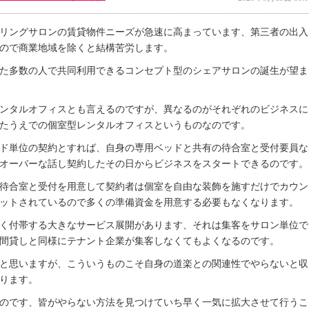
リングサロンの賃貸物件ニーズが急速に高まっています、第三者の出入
ので商業地域を除くと結構苦労します。
た多数の人で共同利用できるコンセプト型のシェアサロンの誕生が望ま
ンタルオフィスとも言えるのですが、異なるのがそれぞれのビジネスに
たうえでの個室型レンタルオフィスというものなのです。
ド単位の契約とすれば、自身の専用ベッドと共有の待合室と受付要員な
オーバーな話し契約したその日からビジネスをスタートできるのです。
待合室と受付を用意して契約者は個室を自由な装飾を施すだけでカウン
ットされているので多くの準備資金を用意する必要もなくなります。
く付帯する大きなサービス展開があります、それは集客をサロン単位で
間貸しと同様にテナント企業が集客しなくてもよくなるのです。
と思いますが、こういうものこそ自身の道楽との関連性でやらないと収
ります。
のです、皆がやらない方法を見つけていち早く一気に拡大させて行うこ