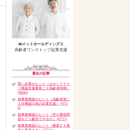
㈱イットホールディングス
高齢者ワンストップ起業支援
最近の記事
賢い起業のヒント（セカンドライ
フ構築支援事業こそ高齢者特権）
(08/04)
新事業構築のヒント（高齢者第二
人生構築の為の起業支援） (07/2
8)
新事業構築のヒント（空き農地問
題をどう解決できるか） (07/21)
新事業構築のヒント（農業ＤＸ推