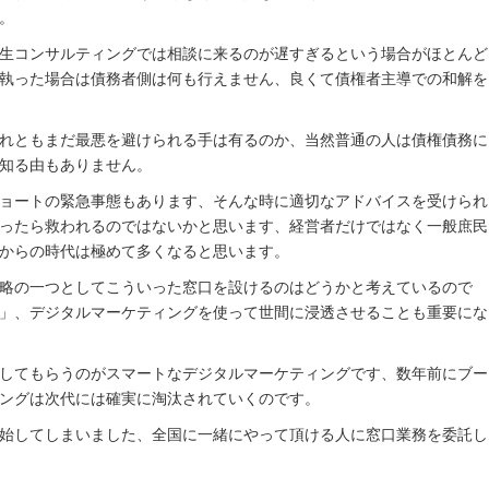
。
生コンサルティングでは相談に来るのが遅すぎるという場合がほとんど
執った場合は債務者側は何も行えません、良くて債権者主導での和解を
れともまだ最悪を避けられる手は有るのか、当然普通の人は債権債務に
知る由もありません。
ョートの緊急事態もあります、そんな時に適切なアドバイスを受けられ
ったら救われるのではないかと思います、経営者だけではなく一般庶民
からの時代は極めて多くなると思います。
略の一つとしてこういった窓口を設けるのはどうかと考えているので
」、デジタルマーケティングを使って世間に浸透させることも重要にな
してもらうのがスマートなデジタルマーケティングです、数年前にブー
ングは次代には確実に淘汰されていくのです。
始してしまいました、全国に一緒にやって頂ける人に窓口業務を委託し