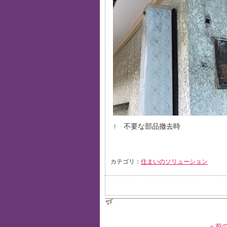
↑ 不要な部品撤去時
カテゴリ：
住まいのソリューション
« 前