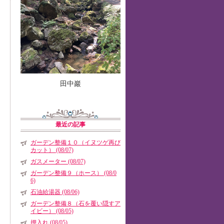
田中巖
最近の記事
ガーデン整備１０（イヌツゲ再び
カット） (08/07)
ガスメーター (08/07)
ガーデン整備９（ホース） (08/0
6)
石油給湯器 (08/06)
ガーデン整備８（石を覆い隠すア
イビー） (08/05)
押入れ (08/05)