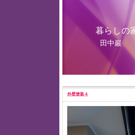
暮らしの
田中巖
外壁塗装４