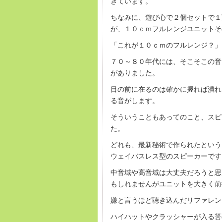
きています。
ちなみに、遊び心で２個セットで１
が、１０ｃｍフルレンジユニットそ
「これが１０ｃｍのフルレンジ？」
７０～８０年代には、そこそこの音
がありました。
目の前に在るのは確かに握れば潰れ
る音がします。
そういうこともあってのこと、スピ
た。
どれも、最新秘術で作られたという
ウェイバスレス型のスピーカーです
中音域や高音域は大丈夫だろうと思
もしれませんがユニットを大きく前
嫌と言うほど聴き込んだリファレン
ハイハットやクラッシャーが入る筈