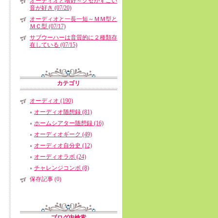
オーディオと嗜好～クセがすごい
音が好き (07/20)
オーディオと一長一短～ＭＭ型と
ＭＣ型 (07/17)
サブウーハーは音質的に２種類存
在している (07/15)
カテゴリ
オーディオ (190)
オーディオ随想録 (81)
ホームシアター随想録 (16)
オーディオギーク (49)
オーディオ自分史 (12)
オーディオラボ (24)
チャレンジコンポ (8)
保存記事 (0)
ブログ内検索