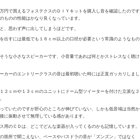
万円で買えるフォステクスのＤＩＹキットを購入し音を確認したのです
のものの性能はかなり良くなっています。
と、思わず声に出してしまうほどです。
を出すには最低でも１６ｃｍ以上の口径が必要という常識のようなもの
そうな小さなスピーカーです、小音量であれば何とかストレスなく聴け
ーカーのエントリークラスの音は最初聴いた時には正直ガッカリしまし
１２ｃｍや１３ｃｍのユニットにドーム型ツイーターを付けた立派な２
。
っていたのですが肝心のところが伸びていない、しかも低音域は当然か
後に振動させて無理している感があります。
ス用のＣＤは、どこでどんな楽器が入ってくるのかも記憶しています。
の箇所で聞こえない、ベースやバスドラの音が「ズンズン」ではなく