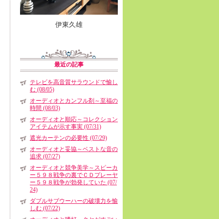
伊東久雄
最近の記事
テレビを高音質サラウンドで愉し
む (08/05)
オーディオとカンフル剤～至福の
時間 (08/03)
オーディオと順応～コレクション
アイテムが示す事実 (07/31)
遮光カーテンの必要性 (07/29)
オーディオと妥協～ベストな音の
追求 (07/27)
オーディオと競争美学～スピーカ
ー５９８戦争の裏でＣＤプレーヤ
ー５９８戦争が勃発していた (07/
24)
ダブルサブウーハーの破壊力を愉
しむ (07/22)