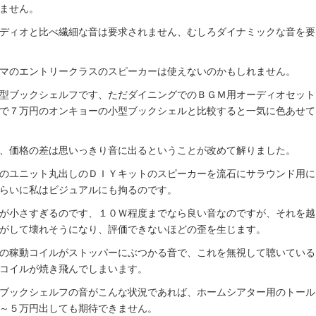
ません。
ディオと比べ繊細な音は要求されません、むしろダイナミックな音を要
マのエントリークラスのスピーカーは使えないのかもしれません。
型ブックシェルフです、ただダイニングでのＢＧＭ用オーディオセット
で７万円のオンキョーの小型ブックシェルと比較すると一気に色あせて
、価格の差は思いっきり音に出るということが改めて解りました。
のユニット丸出しのＤＩＹキットのスピーカーを流石にサラウンド用に
らいに私はビジュアルにも拘るのです。
が小さすぎるのです、１０Ｗ程度までなら良い音なのですが、それを越
がして壊れそうになり、評価できないほどの歪を生じます。
の稼動コイルがストッパーにぶつかる音で、これを無視して聴いている
コイルが焼き飛んでしまいます。
ブックシェルフの音がこんな状況であれば、ホームシアター用のトール
～５万円出しても期待できません。