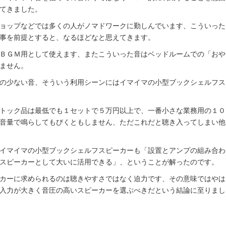
てきました。
ョップなどでは多くの人がノマドワークに勤しんでいます、こういった
事を前提とすると、なるほどなと思えてきます。
ＢＧＭ用として使えます、またこういった音はベッドルームでの「おや
ません。
の少ない音、そういう利用シーンにはイマイマの小型ブックシェルフス
トック品は最低でも１セットで５万円以上で、一番小さな業務用の１０
音量で鳴らしてもびくともしません、ただこれだと聴き入ってしまい他
イマイマの小型ブックシェルフスピーカーも「設置とアンプの組み合わ
スピーカーとして大いに活用できる」、ということが解ったのです。
カーに求められるのは聴きやすさではなく迫力です、その意味ではやは
入力が大きく音圧の高いスピーカーを選ぶべきだという結論に至りまし