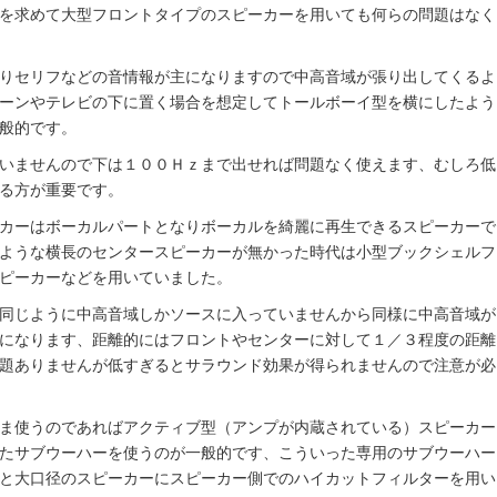
を求めて大型フロントタイプのスピーカーを用いても何らの問題はなく
りセリフなどの音情報が主になりますので中高音域が張り出してくるよ
ーンやテレビの下に置く場合を想定してトールボーイ型を横にしたよう
般的です。
いませんので下は１００Ｈｚまで出せれば問題なく使えます、むしろ低
る方が重要です。
カーはボーカルパートとなりボーカルを綺麗に再生できるスピーカーで
ような横長のセンタースピーカーが無かった時代は小型ブックシェルフ
ピーカーなどを用いていました。
同じように中高音域しかソースに入っていませんから同様に中高音域が
になります、距離的にはフロントやセンターに対して１／３程度の距離
題ありませんが低すぎるとサラウンド効果が得られませんので注意が必
ま使うのであればアクティブ型（アンプが内蔵されている）スピーカー
たサブウーハーを使うのが一般的です、こういった専用のサブウーハー
と大口径のスピーカーにスピーカー側でのハイカットフィルターを用い