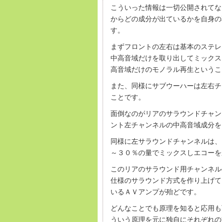
こういった情報は一切公開されてな
からどの成分が出ているかを自身の
す。
まずフロントの左右は基本のステレ
中高音域だけを取り出してミックス
高音域だけのモノラル再生というこ
また、同様にサブウーハーは左右チ
ことです。
面倒なのがリアのサラウンドチャン
ント左チャンネルの中高音域成分を
同様に左サラウンドチャンネルは、
～３０％の量でミックスしエコーを
このリアのサラウンド用チャンネル
仕様のサラウンド方式を作り上げて
いるＡＶアンプが殆どです。
どんなことでも原理を知ると応用も
ういう原理を元に独自にそれぞれの