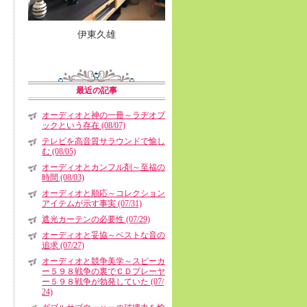
伊東久雄
最近の記事
オーディオと神の一冊～ラヂオブ
ックという存在 (08/07)
テレビを高音質サラウンドで愉し
む (08/05)
オーディオとカンフル剤～至福の
時間 (08/03)
オーディオと順応～コレクション
アイテムが示す事実 (07/31)
遮光カーテンの必要性 (07/29)
オーディオと妥協～ベストな音の
追求 (07/27)
オーディオと競争美学～スピーカ
ー５９８戦争の裏でＣＤプレーヤ
ー５９８戦争が勃発していた (07/
24)