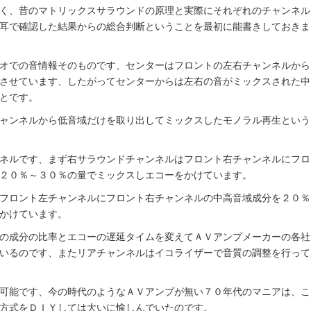
く、昔のマトリックスサラウンドの原理と実際にそれぞれのチャンネル
耳で確認した結果からの総合判断ということを最初に能書きしておきま
オでの音情報そのものです、センターはフロントの左右チャンネルから
させています、したがってセンターからは左右の音がミックスされた中
とです。
ャンネルから低音域だけを取り出してミックスしたモノラル再生という
ネルです、まず右サラウンドチャンネルはフロント右チャンネルにフロ
２０％～３０％の量でミックスしエコーをかけています。
フロント左チャンネルにフロント右チャンネルの中高音域成分を２０％
かけています。
の成分の比率とエコーの遅延タイムを変えてＡＶアンプメーカーの各社
いるのです、またリアチャンネルはイコライザーで音質の調整を行って
可能です、今の時代のようなＡＶアンプが無い７０年代のマニアは、こ
方式をＤＩＹしては大いに愉しんでいたのです。