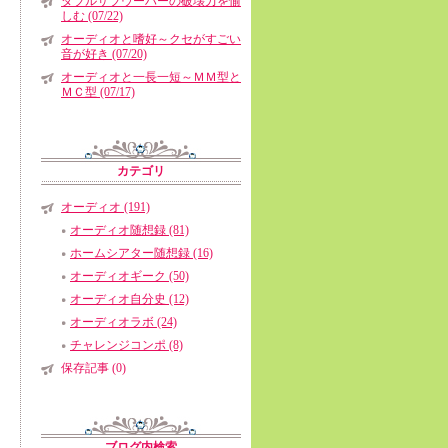
ダブルサブウーハーの破壊力を愉
しむ (07/22)
オーディオと嗜好～クセがすごい
音が好き (07/20)
オーディオと一長一短～ＭＭ型と
ＭＣ型 (07/17)
カテゴリ
オーディオ (191)
オーディオ随想録 (81)
ホームシアター随想録 (16)
オーディオギーク (50)
オーディオ自分史 (12)
オーディオラボ (24)
チャレンジコンポ (8)
保存記事 (0)
ブログ内検索