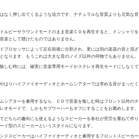
はなく押し出てくるような迫力です、ナチュラルな音質よりも元気な音
ドルビーサラウンドモードのまま音楽ＣＤを再生すると、ドンシャリを
音楽として聴けたものではありません。
ドプロセッサによって左右前後に分割され、更には別の楽器の音と混ざ
となります、もうこれは大きな音のノイズ以外の何物でもありません。
愉しむ時には、確実に音楽専用モードかステレオ再生モードにしなくて
やはりハイファイオーディオとホームシアターでは求める音がまったく
ムシアターを兼用するなら、ＣＤで音楽を愉しむ時はフロント以外のチ
レオモードで、しかもサブウーハーもオフにすることをお薦めします。
てどちらの趣向にも使えるようなスピーカーを各社が苦労を重ねて作り
ーイ型のスピーカーというスタイルになります。
ンドスピーカーはハイファイオーディオと兼用するフロントスピーカー