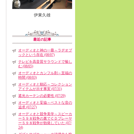
伊東久雄
最近の記事
オーディオと神の一冊～ラヂオブ
ックという存在 (08/07)
テレビを高音質サラウンドで愉し
む (08/05)
オーディオとカンフル剤～至福の
時間 (08/03)
オーディオと順応～コレクション
アイテムが示す事実 (07/31)
遮光カーテンの必要性 (07/29)
オーディオと妥協～ベストな音の
追求 (07/27)
オーディオと競争美学～スピーカ
ー５９８戦争の裏でＣＤプレーヤ
ー５９８戦争が勃発していた (07/
24)