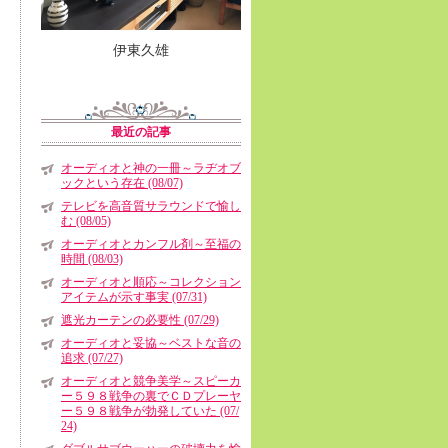
伊東久雄
最近の記事
オーディオと神の一冊～ラヂオブ
ックという存在 (08/07)
テレビを高音質サラウンドで愉し
む (08/05)
オーディオとカンフル剤～至福の
時間 (08/03)
オーディオと順応～コレクション
アイテムが示す事実 (07/31)
遮光カーテンの必要性 (07/29)
オーディオと妥協～ベストな音の
追求 (07/27)
オーディオと競争美学～スピーカ
ー５９８戦争の裏でＣＤプレーヤ
ー５９８戦争が勃発していた (07/
24)