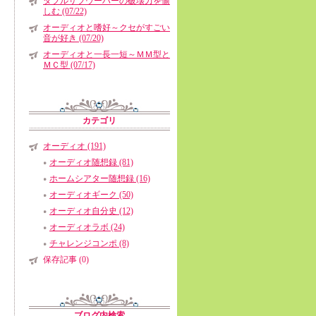
ダブルサブウーハーの破壊力を愉
しむ (07/22)
オーディオと嗜好～クセがすごい
音が好き (07/20)
オーディオと一長一短～ＭＭ型と
ＭＣ型 (07/17)
カテゴリ
オーディオ (191)
オーディオ随想録 (81)
ホームシアター随想録 (16)
オーディオギーク (50)
オーディオ自分史 (12)
オーディオラボ (24)
チャレンジコンポ (8)
保存記事 (0)
ブログ内検索