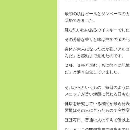
最初の頃はビールとジンベースのカ
奨めてきました。
嫌な思い出のあるウイスキーでした
その芳醇な香りと味は中学の頃の記
身体が大人になったのか強いアルコ
んだ」と感動まで覚えたのです。
２杯、３杯と進むうちに徐々に記憶
だ」と夢々自覚していました。
それからというもの、毎日のように
スコッチが旨い焼酎に代わる日もあ
健康を研究している機関が最近発表
習慣はその人に合ったもので突然変
ほぼ毎日、普通の人の平均で倍以上
むしろＩＴの開発業務で深夜まで仕