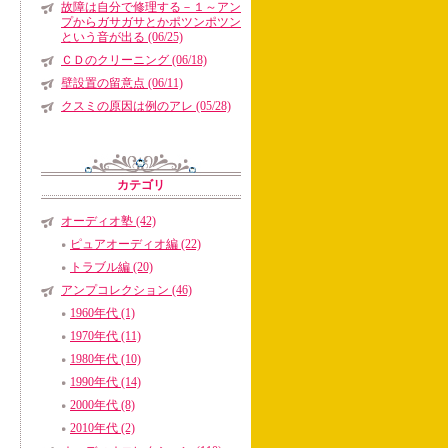
故障は自分で修理する－１～アン
プからガサガサとかポツンポツン
という音が出る (06/25)
ＣＤのクリーニング (06/18)
壁設置の留意点 (06/11)
クスミの原因は例のアレ (05/28)
カテゴリ
オーディオ塾 (42)
ピュアオーディオ編 (22)
トラブル編 (20)
アンプコレクション (46)
1960年代 (1)
1970年代 (11)
1980年代 (10)
1990年代 (14)
2000年代 (8)
2010年代 (2)