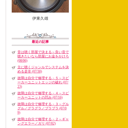
伊東久雄
最近の記事
音は聴く部屋で決まる～良い音で
聴きたいなら部屋にお金をかけろ
(08/06)
主に聴くジャンルでシステムを決
める是非 (07/30)
故障は自分で修理する－５～スピ
ーカーユニットエッジの破れ (07/
23)
故障は自分で修理する－４～スピ
ーカーユニットの凹み (07/16)
故障は自分で修理する－３～グル
グル／グラグラ／ブラブラ (07/0
9)
故障は自分で修理する－２～ギャ
ングエラー／ガリ (07/02)