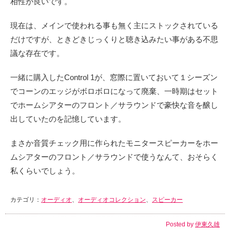
相性が良いです。
現在は、メインで使われる事も無く主にストックされている
だけですが、ときどきじっくりと聴き込みたい事がある不思
議な存在です。
一緒に購入したControl 1が、窓際に置いておいて１シーズン
でコーンのエッジがボロボロになって廃棄、一時期はセット
でホームシアターのフロント／サラウンドで豪快な音を醸し
出していたのを記憶しています。
まさか音質チェック用に作られたモニタースピーカーをホー
ムシアターのフロント／サラウンドで使うなんて、おそらく
私くらいでしょう。
カテゴリ：
オーディオ
、
オーディオコレクション
、
スピーカー
Posted by
伊東久雄