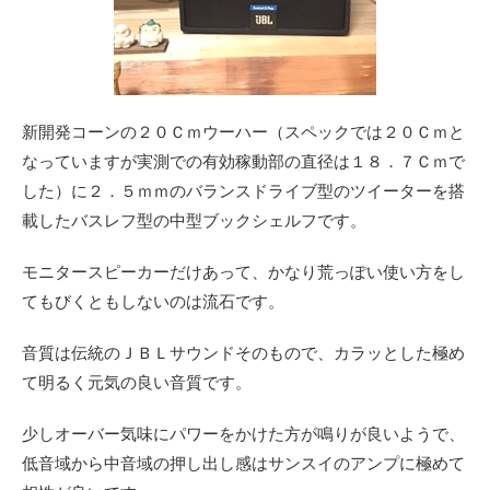
新開発コーンの２０Ｃｍウーハー（スペックでは２０Ｃｍと
なっていますが実測での有効稼動部の直径は１８．７Ｃｍで
した）に２．５ｍｍのバランスドライブ型のツイーターを搭
載したバスレフ型の中型ブックシェルフです。
モニタースピーカーだけあって、かなり荒っぽい使い方をし
てもびくともしないのは流石です。
音質は伝統のＪＢＬサウンドそのもので、カラッとした極め
て明るく元気の良い音質です。
少しオーバー気味にパワーをかけた方が鳴りが良いようで、
低音域から中音域の押し出し感はサンスイのアンプに極めて