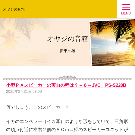
オヤジの音箱
MENU
オヤジの音箱
伊東久雄
小型ＰＡスピーカーの実力の程は？－６～JVC PS-S220B
2025年3月31日 08:00
何でしょう、このスピーカー？
イカのエンペラー（イカ耳）のような形をしていて、三角形
の頂点付近に左右２個の８Ｃｍ口径のスピーカーユニットが