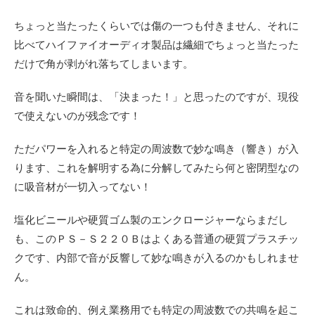
ちょっと当たったくらいでは傷の一つも付きません、それに
比べてハイファイオーディオ製品は繊細でちょっと当たった
だけで角が剥がれ落ちてしまいます。
音を聞いた瞬間は、「決まった！」と思ったのですが、現役
で使えないのが残念です！
ただパワーを入れると特定の周波数で妙な鳴き（響き）が入
ります、これを解明する為に分解してみたら何と密閉型なの
に吸音材が一切入ってない！
塩化ビニールや硬質ゴム製のエンクロージャーならまだし
も、このＰＳ－Ｓ２２０Ｂはよくある普通の硬質プラスチッ
クです、内部で音が反響して妙な鳴きが入るのかもしれませ
ん。
これは致命的、例え業務用でも特定の周波数での共鳴を起こ