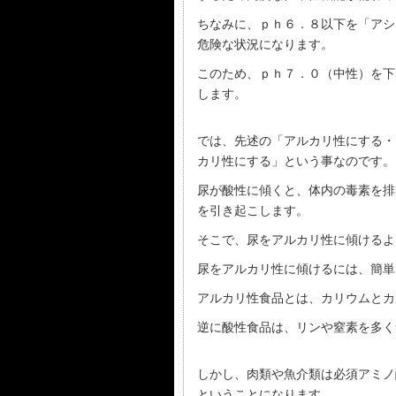
ちなみに、ｐｈ６．８以下を「アシ
危険な状況になります。
このため、ｐｈ７．０（中性）を下
します。
では、先述の「アルカリ性にする・
カリ性にする」という事なのです。
尿が酸性に傾くと、体内の毒素を排
を引き起こします。
そこで、尿をアルカリ性に傾けるよ
尿をアルカリ性に傾けるには、簡単
アルカリ性食品とは、カリウムとカ
逆に酸性食品は、リンや窒素を多く
しかし、肉類や魚介類は必須アミノ
ということになります。