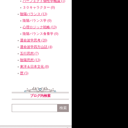
パーフェクト個性学概論 (1)
３０キャラクター (0)
陰陽バランス (13)
陰陽バランス学 (0)
心理ロジック戦略 (13)
陰陽バランス食養学 (0)
運命波学思考 (20)
運命波学四方山話 (4)
五行思想 (7)
陰陽思想 (13)
東洋＆日本文化 (8)
歴 (5)
ブログ内検索