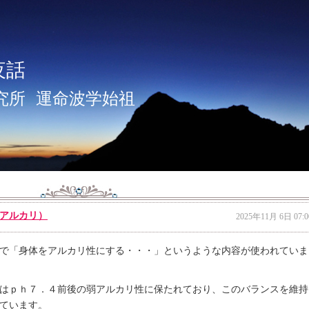
夜話
究所
運命波学始祖
アルカリ）
2025年11月 6日 07:0
で「身体をアルカリ性にする・・・」というような内容が使われていま
はｐｈ７．４前後の弱アルカリ性に保たれており、このバランスを維持
ています。