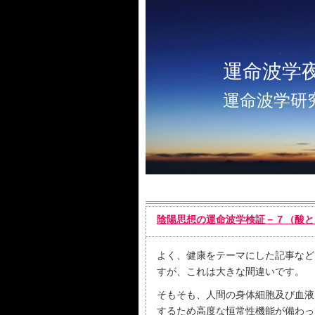
運命波学
運命波学研
陰陽思想の運命波学検証－７（酸と
よく、健康をテーマにした記事など
すが、これは大きな間違いです。
そもそも、人間の身体細胞及び血液
するため高度な恒常性機能が備わっ