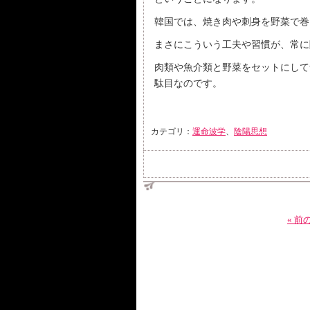
韓国では、焼き肉や刺身を野菜で巻
まさにこういう工夫や習慣が、常に
肉類や魚介類と野菜をセットにして
駄目なのです。
カテゴリ：
運命波学
、
陰陽思想
« 前