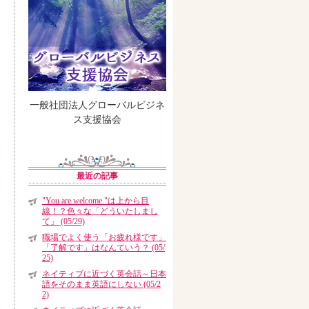
一般社団法人グローバルビジネ
ス支援協会
最近の記事
"You are welcome."は上から目
線！？色々な「どういたしまし
て」 (05/29)
職場でよく使う「お疲れ様です」
「了解です」はなんていう？ (05/
25)
ネイティブに近づく英会話～日本
語をそのまま英語にしない (05/2
2)