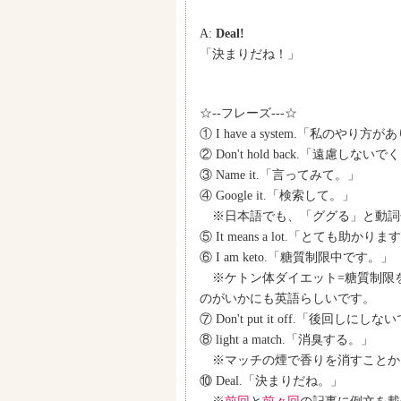
A:
Deal!
「決まりだね！」
☆--フレーズ---☆
① I have a system.「私のや
② Don't hold back.「遠慮しな
③ Name it.「言ってみて。」
④ Google it.「検索して。」
※日本語でも、「ググる」と動詞化し
⑤ It means a lot.「とても助かり
⑥ I am keto.「糖質制限中です。」
※ケトン体ダイエット=糖質制限をし
のがいかにも英語らしいです。
⑦ Don't put it off.「後回しにし
⑧ light a match.「消臭する。」
※マッチの煙で香りを消すことか
⑩ Deal.「決まりだね。」