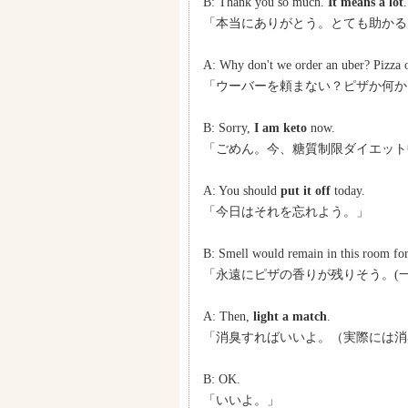
B: Thank you so much.
It means a lot
.
「本当にありがとう。とても助かる
A: Why don't we order an uber? Pizza 
「ウーバーを頼まない？ピザか何か
B: Sorry,
I am keto
now.
「ごめん。今、糖質制限ダイエット
A: You should
put it off
today.
「今日はそれを忘れよう。」
B: Smell would remain in this room for
「永遠にピザの香りが残りそう。(
A: Then,
light a match
.
「消臭すればいいよ。（実際には消
B: OK.
「いいよ。」