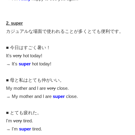
2. super
カジュアルな場面で使われることが多くとても便利です。
■ 今日はすごく暑い！
It's
very
hot today!
→ It's
super
hot today!
■ 母と私はとても仲がいい。
My mother and I are
very
close.
→ My mother and I are
super
close.
■ とても疲れた。
I'm
very
tired.
→ I'm
super
tired.