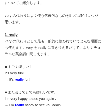
についてご紹介します。
very の代わりによく使う代表的なものを5つご紹介したいと
思います。
1. really
very の代わりとして最も一般的に使われていてどんな場面に
も使えます。very を really に置き換えるだけで、よりナチュ
ラルな英会話に聞こえます。
■ すごく楽しい！
It's
very
fun!
→ It's
really
fun!
■ また会えてとても嬉しいです。
I'm
very
happy to see you again .
→ I'm
really
happy to see you again.