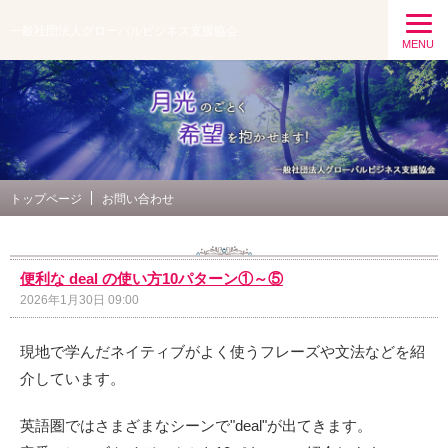
一般社団法人グローバルビジネス支援協会
MENU
トップページ
お問い合わせ
便利な deal の使い方10パターン①～⑤
2026年1月30日 09:00
現地で学んだネイティブがよく使うフレーズや文法などを紹
介しています。
英語圏ではさまざまなシーンで"deal"が出てきます。