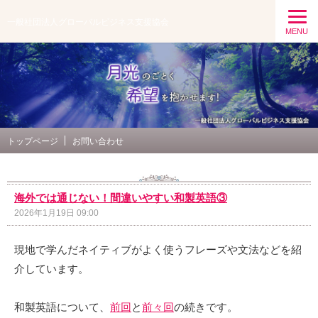
一般社団法人グローバルビジネス支援協会
MENU
トップページ
お問い合わせ
海外では通じない！間違いやすい和製英語③
2026年1月19日 09:00
現地で学んだネイティブがよく使うフレーズや文法などを紹
介しています。
和製英語について、
前回
と
前々回
の続きです。