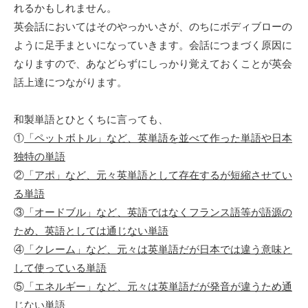
れるかもしれません。
英会話においてはそのやっかいさが、のちにボディブローの
ように足手まといになっていきます。会話につまづく原因に
なりますので、あなどらずにしっかり覚えておくことが英会
話上達につながります。
和製単語とひとくちに言っても、
①
「ペットボトル」など、英単語を並べて作った単語や日本
独特の単語
②
「アポ」など、元々英単語として存在するが短縮させてい
る単語
③
「オードブル」など、英語ではなくフランス語等が語源の
ため、英語としては通じない単語
④
「クレーム」など、元々は英単語だが日本では違う意味と
して使っている単語
⑤
「エネルギー」など、元々は英単語だが発音が違うため通
じない単語