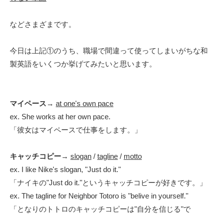
などさまざまです。
今日は上記①のうち、職場で間違って使ってしまいがちな和
製英語をいくつか挙げてみたいと思います。
マイペース
→
at one's own pace
ex. She works at her own pace.
「彼女はマイペースで仕事をします。」
キャッチコピー
→
slogan
/
tagline
/
motto
ex. I like Nike's slogan, "Just do it."
「ナイキの"Just do it."というキャッチコピーが好きです。」
ex. The tagline for Neighbor Totoro is "belive in yourself."
「となりのトトロのキャッチコピーは"自分を信じる"で