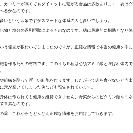
、カロリーが高くてもダイエットに繋がる食品は多数あります、要はダ
べるかなのです。
多いという印象ですがスマートな体系の人も多いでしょう。
化物と糖分の過剰摂取によるものなのです、糖は最終的に脂肪となり体
いう偏見が根付いてしまったのですが、正確な情報で本当の健康を手に
胞を作るための材料です、このうち９種は必須アミノ酸と呼ばれ体内で
。
や組織を削って新しい細胞を作ります、したがって肉を食べないと内出
に穴が空いてしまった例なども報告されています。
身体は作られても健康を維持できません、野菜からのビタミン類やミネ
栄養素なのです。
の薬、これからもどんどん正確な情報をお届けして行きます。