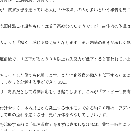
分野が「皮膚疾患」分野です。
が、皮膚疾患を患っている人は「低体温」の人が多いという報告を見つ
表面体温こそ通常もしくは若干高めなのだそうですが、身体内の体温は
人よりも「寒く」感じる冷え症となります、また内臓の働きが著しく低
度前後で、１度下がると３０％以上も免疫力が低下すると言われていま
ちょっとした傷でも化膿します、また消化器官の働きも低下するために
しっかりと分解する事ができません。
り、毒素だとして過剰反応を引き起こします、これが「アトピー性皮膚
付けやすく、体内脂肪から発生するホルモンである約２０種の「アディ
して血の流れを悪くさせ、更に身体を冷やしてしまいます。
を治療する前に「低体温症」をまずは克服しなければ、薬で一時的に収