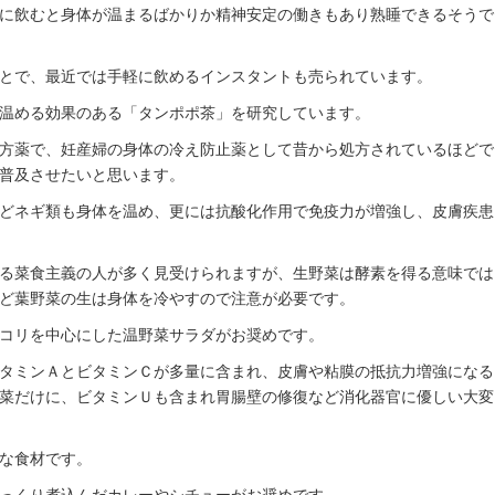
に飲むと身体が温まるばかりか精神安定の働きもあり熟睡できるそうで
とで、最近では手軽に飲めるインスタントも売られています。
温める効果のある「タンポポ茶」を研究しています。
方薬で、妊産婦の身体の冷え防止薬として昔から処方されているほどで
普及させたいと思います。
どネギ類も身体を温め、更には抗酸化作用で免疫力が増強し、皮膚疾患
る菜食主義の人が多く見受けられますが、生野菜は酵素を得る意味では
ど葉野菜の生は身体を冷やすので注意が必要です。
コリを中心にした温野菜サラダがお奨めです。
タミンＡとビタミンＣが多量に含まれ、皮膚や粘膜の抵抗力増強になる
菜だけに、ビタミンＵも含まれ胃腸壁の修復など消化器官に優しい大変
な食材です。