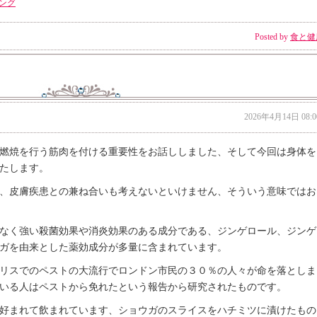
ング
Posted by
食と健
2026年4月14日 08:0
燃焼を行う筋肉を付ける重要性をお話ししました、そして今回は身体を
たします。
、皮膚疾患との兼ね合いも考えないといけません、そういう意味ではお
なく強い殺菌効果や消炎効果のある成分である、ジンゲロール、ジンゲ
ガを由来とした薬効成分が多量に含まれています。
リスでのペストの大流行でロンドン市民の３０％の人々が命を落としま
いる人はペストから免れたという報告から研究されたものです。
好まれて飲まれています、ショウガのスライスをハチミツに漬けたもの