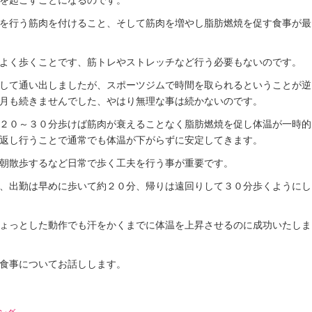
を起こすことになるのです。
を行う筋肉を付けること、そして筋肉を増やし脂肪燃焼を促す食事が最
よく歩くことです、筋トレやストレッチなど行う必要もないのです。
して通い出しましたが、スポーツジムで時間を取られるということが逆
月も続きませんでした、やはり無理な事は続かないのです。
２０～３０分歩けば筋肉が衰えることなく脂肪燃焼を促し体温が一時的
返し行うことで通常でも体温が下がらずに安定してきます。
朝散歩するなど日常で歩く工夫を行う事が重要です。
、出勤は早めに歩いて約２０分、帰りは遠回りして３０分歩くようにし
ょっとした動作でも汗をかくまでに体温を上昇させるのに成功いたしま
食事についてお話しします。