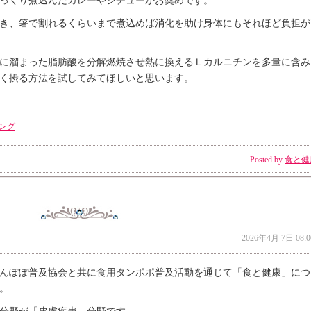
っくり煮込んだカレーやシチューがお奨めです。
き、箸で割れるくらいまで煮込めば消化を助け身体にもそれほど負担が
に溜まった脂肪酸を分解燃焼させ熱に換えるＬカルニチンを多量に含み
く摂る方法を試してみてほしいと思います。
ング
Posted by
食と健
2026年4月 7日 08:0
んぽぽ普及協会と共に食用タンポポ普及活動を通じて「食と健康」につ
。