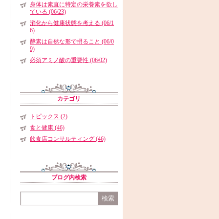
身体は素直に特定の栄養素を欲し
ている (06/23)
消化から健康状態を考える (06/1
6)
酵素は自然な形で摂ること (06/0
9)
必須アミノ酸の重要性 (06/02)
カテゴリ
トピックス (2)
食と健康 (46)
飲食店コンサルティング (46)
ブログ内検索