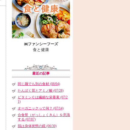
㈱ファンシーフーズ
食と健康
最近の記事
同じ麺でも別の食材 (08/04)
たんぱく質とアミノ酸 (07/28)
ビタミンＣは繊細な栄養素 (07/2
1)
オーガニックって何？ (07/14)
合食禁（がっしょくきん）を意識
する (07/07)
肌は身体状態の鏡 (06/30)