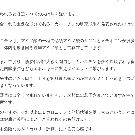
われるとほぼすべての人は耳を疑います。
含まれる重要な成分であるＬカルニチンの研究成果が発表されたのはつ
ニチンは、アミノ酸の一種で必須アミノ酸のリジンとメチオニンが肝臓
、体内を動き回る遊離アミノ酸として存在しています。
まれており、脂肪代謝に大きく関与しＬカルニチンを多く摂取すれば食
た内臓脂肪などもエネルギーに変えダイエットに繋がります。
先述のとおり肉で、１Ｋｇ辺り最も多いのが羊肉で２１００ｍｇ、つい
ｇとなっています。
野菜には全く含まれていません、ナス類には若干含まれていますが中で
度です。
のですが、それ以上にＬカロニチンで脂肪代謝を促し太るということは
は健康と美容によい」と言われるのも頷けます。
も危険なのが「カロリー計算」による安心感です。