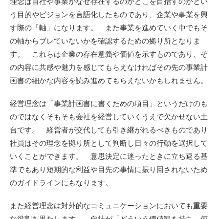
理念は自社や事業がなぜ存在するのかどこを目指すのかとい
う目的やビジョンを言語化したものであり、企業や事業を興
す際の「軸」になります。 また事業を進めていく中でもそ
の軸からブレていないかを確認するための拠り所となりま
す。 これらは企業の存在意義や価値を示すものであり、そ
の内容に共感や魅力を感じてもらえなければその先の事業計
画書の細かな内容を読み進めてもらえないかもしれません。
経営理念は「事業計画書に書くための項目」というだけのも
のではなくそもそも会社を経営していくうえで欠かせない土
台です。 経営者が交代しても引き継がれるべきものであり
社員はその理念を拠り所として判断し日々の行動を選択して
いくことができます。 意思決定に迷ったときに立ち返る基
準でもあり短期的な利益や目先の事情に振り回されないため
のガイドラインにもなります。
また経営理念は対外的なコミュニケーションにおいても重要
な役割を果たします。 自社が「どういう価値観を持ち、何