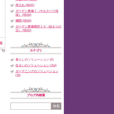
押入れ (08/05)
ガーデン整備７（サルスベリ伐
採） (08/04)
欄間 (08/04)
ガーデン整備構想１０（始まりの
日） (08/03)
巖
カテゴリ
暮らしのソリューション (0)
住まいのソリューション (264)
ガーデニングのソリューション
(36)
ブログ内検索