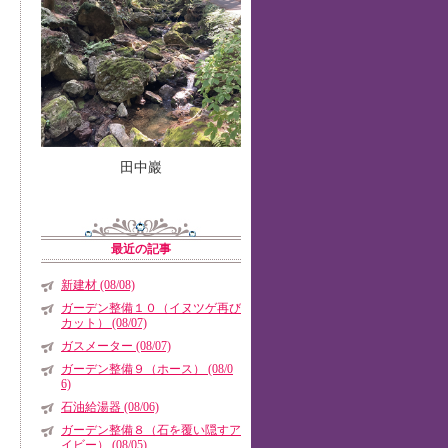
田中巖
最近の記事
新建材 (08/08)
ガーデン整備１０（イヌツゲ再び
カット） (08/07)
ガスメーター (08/07)
ガーデン整備９（ホース） (08/0
6)
石油給湯器 (08/06)
ガーデン整備８（石を覆い隠すア
イビー） (08/05)