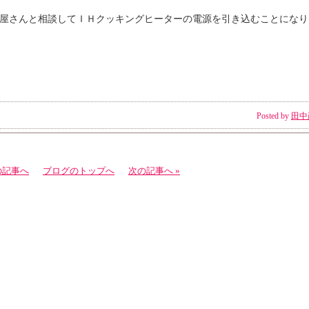
屋さんと相談してＩＨクッキングヒーターの電源を引き込むことになり
Posted by
田中
の記事へ
ブログのトップへ
次の記事へ »