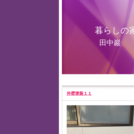
暮らしの
田中巖
外壁塗装１１