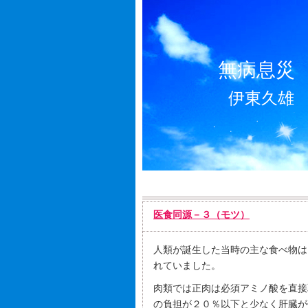
無病息災
伊東久雄
医食同源－３（モツ）
人類が誕生した当時の主な食べ物は
れていました。
肉類では正肉は必須アミノ酸を直接
の負担が２０％以下と少なく肝臓が