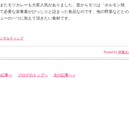
またモツカレーも大変人気がありました、昔からモツは「ホルモン焼
て必要な栄養素がびっしりと詰まった食品なのです、他の野菜などとの
ューの一つに加えて頂きたい食材です。
ンサルティング
Posted by
伊東久
の記事へ
ブログのトップへ
次の記事へ »