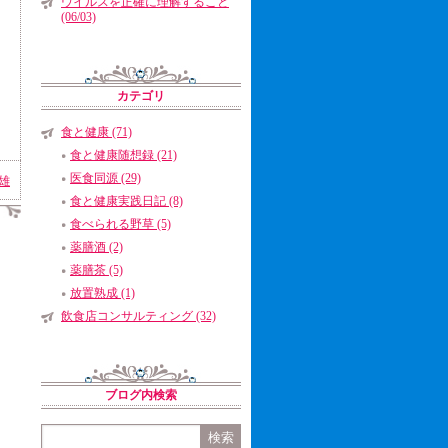
ウイルスを正確に理解すること
(06/03)
カテゴリ
食と健康 (71)
食と健康随想録 (21)
医食同源 (29)
雄
食と健康実践日記 (8)
食べられる野草 (5)
薬膳酒 (2)
薬膳茶 (5)
放置熟成 (1)
飲食店コンサルティング (32)
ブログ内検索