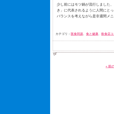
少し前にはモツ鍋が流行しました、
き」に代表されるように人間にとっ
バランスを考えながら是非週間メニ
カテゴリ：
医食同源
、
食と健康
、
飲食店コ
« 前