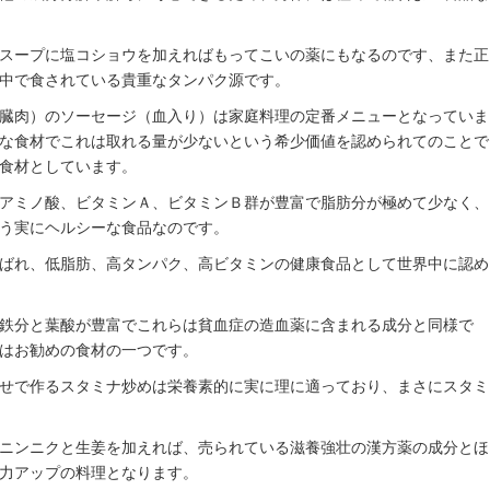
スープに塩コショウを加えればもってこいの薬にもなるのです、また正
中で食されている貴重なタンパク源です。
臓肉）のソーセージ（血入り）は家庭料理の定番メニューとなっていま
な食材でこれは取れる量が少ないという希少価値を認められてのことで
食材としています。
アミノ酸、ビタミンＡ、ビタミンＢ群が豊富で脂肪分が極めて少なく、
う実にヘルシーな食品なのです。
ばれ、低脂肪、高タンパク、高ビタミンの健康食品として世界中に認め
鉄分と葉酸が豊富でこれらは貧血症の造血薬に含まれる成分と同様で
はお勧めの食材の一つです。
せで作るスタミナ炒めは栄養素的に実に理に適っており、まさにスタミ
ニンニクと生姜を加えれば、売られている滋養強壮の漢方薬の成分とほ
力アップの料理となります。