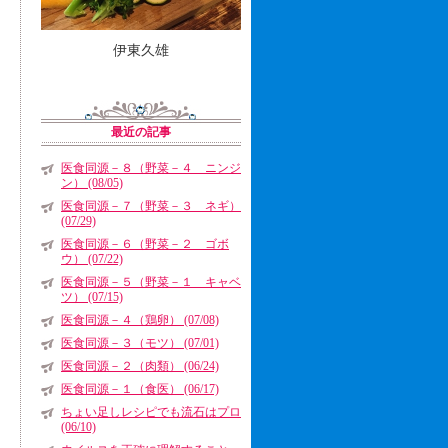
伊東久雄
最近の記事
医食同源－８（野菜－４ ニンジ
ン） (08/05)
医食同源－７（野菜－３ ネギ）
(07/29)
医食同源－６（野菜－２ ゴボ
ウ） (07/22)
医食同源－５（野菜－１ キャベ
ツ） (07/15)
医食同源－４（鶏卵） (07/08)
医食同源－３（モツ） (07/01)
医食同源－２（肉類） (06/24)
医食同源－１（食医） (06/17)
ちょい足しレシピでも流石はプロ
(06/10)