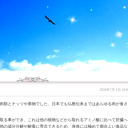
2026年7月 1日 10:0
肉類とナッツや果物でした、日本でも仏教伝来まではあらゆる肉が食さ
取る事ができ、これは他の植物などから取れるアミノ酸に比べて肝臓へ
他の成分分解や解毒に専念できるため、身体には極めて都合よい食品な