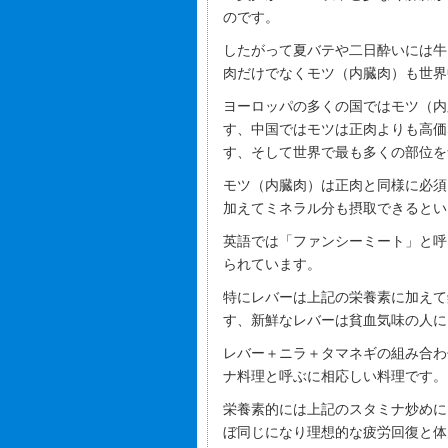
のです。
したがって夏バテや二日酔いには牛
肉だけでなくモツ（内臓肉）も世界
ヨーロッパの多くの国ではモツ（内
す、中国ではモツは正肉よりも高価
す、そして世界で最も多くの部位を
モツ（内臓肉）は正肉と同様に必須
加えてミネラル分も摂取できるとい
英語では「ファンシーミート」と呼
られています。
特にレバーは上記の栄養素に加えて
す、新鮮なレバーは貧血気味の人に
レバー＋ニラ＋タマネギの組み合わ
ナ料理と呼ぶに相応しい料理です。
栄養素的には上記のスタミナ炒めに
ぼ同じになり理想的な疲労回復と体