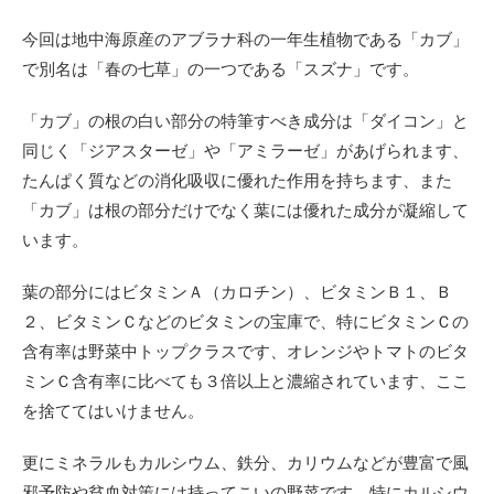
今回は地中海原産のアブラナ科の一年生植物である「カブ」
で別名は「春の七草」の一つである「スズナ」です。
「カブ」の根の白い部分の特筆すべき成分は「ダイコン」と
同じく「ジアスターゼ」や「アミラーゼ」があげられます、
たんぱく質などの消化吸収に優れた作用を持ちます、また
「カブ」は根の部分だけでなく葉には優れた成分が凝縮して
います。
葉の部分にはビタミンＡ（カロチン）、ビタミンＢ１、Ｂ
２、ビタミンＣなどのビタミンの宝庫で、特にビタミンＣの
含有率は野菜中トップクラスです、オレンジやトマトのビタ
ミンＣ含有率に比べても３倍以上と濃縮されています、ここ
を捨ててはいけません。
更にミネラルもカルシウム、鉄分、カリウムなどが豊富で風
邪予防や貧血対策には持ってこいの野菜です、特にカルシウ