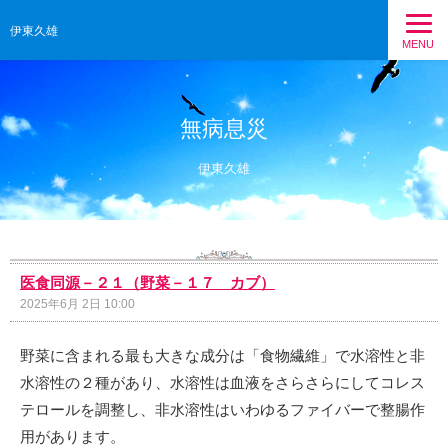
伊東久雄
MENU
無病息災
伊東久雄
医食同源－２１（野菜－１７ カブ）
2025年6月 2日 10:00
野菜に含まれる最も大きな成分は「食物繊維」で水溶性と非
水溶性の２種があり、水溶性は血液をさらさらにしてコレス
テロールを調整し、非水溶性はいわゆるファイバーで整腸作
用があります。