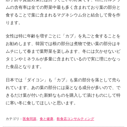
ムの含有率は全ての野菜中最も多く含まれており葉の部分と
食することで葉に含まれるマグネシウム分と結合して骨を作
ります。
女性は特に年齢を増すごとに「カブ」を丸ごと食することを
お勧めします、韓国では根の部分は煮物で使い葉の部分はキ
ムチにして春まで葉野菜を楽しみます、冬には欠かせないビ
タミンやミネラルが多量に含まれているので実に理にかなっ
た食品となります。
日本では「ダイコン」も「カブ」も葉の部分を落として売ら
れています、あの葉の部分には薬となる成分が多いので、で
きるだけ葉が付いた新鮮なものを購入して漬けものにして特
に寒い冬に食してほしいと思います。
カテゴリ：
医食同源
、
食と健康
、
飲食店コンサルティング