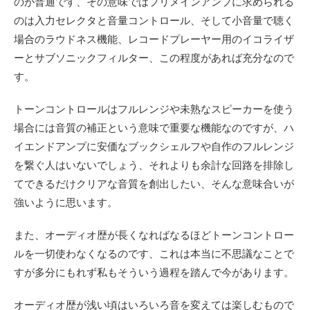
のが普通です、その意味ではプリメインアンプに求められる
のは入力セレクタと音量コントロール、そして小音量で聴く
場合のラウドネス機能、レコードプレーヤー用のイコライザ
ーとサブソニックフィルター、この程度があれば充分なので
す。
トーンコントロールはフルレンジや未熟なスピーカーを使う
場合には音質の補正という意味で重要な機能なのですが、ハ
イエンドアンプに安価なブックシェルフや自作のフルレンジ
を繋ぐ人はいないでしょう、それよりも余計な回路を排除し
てできるだけクリアな音質を創出したい、そんな意味合いが
強いように思います。
また、オーディオ歴が長くなればなるほどトーンコントロー
ルを一切使わなくなるのです、これは本当に不思議なことで
すが多分にもれず私もそういう過程を踏んで今があります。
オーディオ歴が浅い頃はいろいろ音を変えては楽しむもので