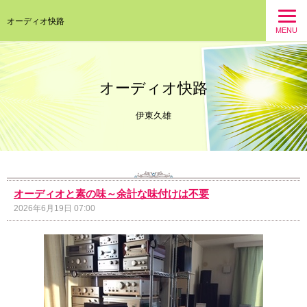
オーディオ快路
MENU
オーディオ快路
伊東久雄
オーディオと素の味～余計な味付けは不要
2026年6月19日 07:00