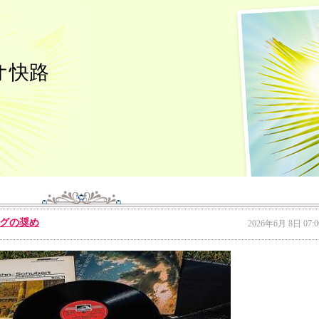
オ快路
グの奨め
2026年6月 8日 07:0