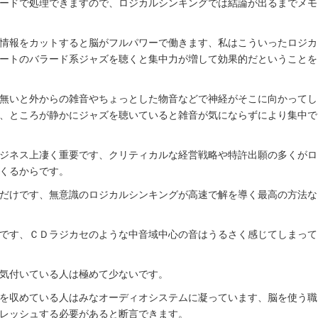
ードで処理できますので、ロジカルシンキングでは結論が出るまでメモ
情報をカットすると脳がフルパワーで働きます、私はこういったロジカ
ートのバラード系ジャズを聴くと集中力が増して効果的だということを
無いと外からの雑音やちょっとした物音などで神経がそこに向かってし
、ところが静かにジャズを聴いていると雑音が気にならずにより集中で
ジネス上凄く重要です、クリティカルな経営戦略や特許出願の多くがロ
くるからです。
だけです、無意識のロジカルシンキングが高速で解を導く最高の方法な
です、ＣＤラジカセのような中音域中心の音はうるさく感じてしまって
気付いている人は極めて少ないです。
を収めている人はみなオーディオシステムに凝っています、脳を使う職
レッシュする必要があると断言できます。