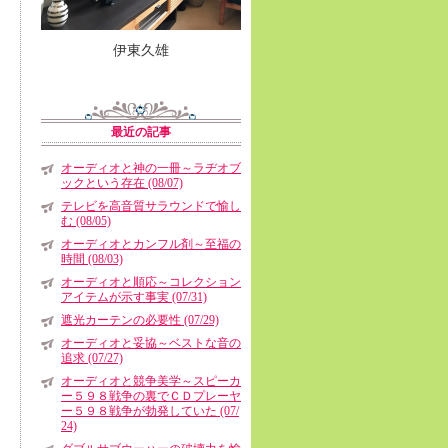
伊東久雄
最近の記事
オーディオと神の一冊～ラヂオブ
ックという存在 (08/07)
テレビを高音質サラウンドで愉し
む (08/05)
オーディオとカンフル剤～至福の
時間 (08/03)
オーディオと順応～コレクション
アイテムが示す事実 (07/31)
遮光カーテンの必要性 (07/29)
オーディオと妥協～ベストな音の
追求 (07/27)
オーディオと競争美学～スピーカ
ー５９８戦争の裏でＣＤプレーヤ
ー５９８戦争が勃発していた (07/
24)