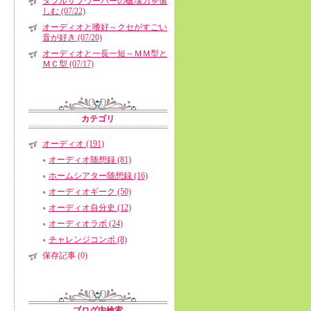
ダブルサブウーハーの破壊力を愉
しむ (07/22)
オーディオと嗜好～クセがすごい
音が好き (07/20)
オーディオと一長一短～ＭＭ型と
ＭＣ型 (07/17)
カテゴリ
オーディオ (191)
オーディオ随想録 (81)
ホームシアター随想録 (16)
オーディオギーク (50)
オーディオ自分史 (12)
オーディオラボ (24)
チャレンジコンポ (8)
保存記事 (0)
ブログ内検索