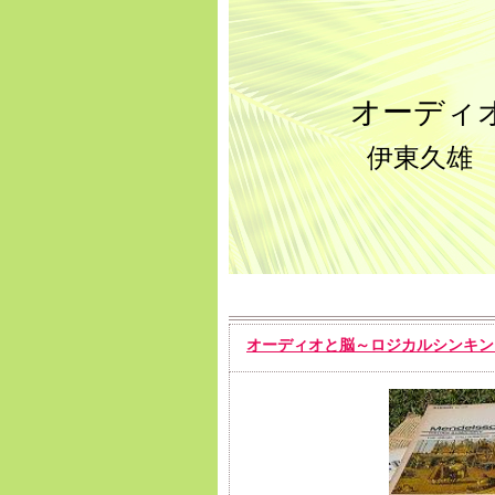
オーディ
伊東久雄
オーディオと脳～ロジカルシンキン