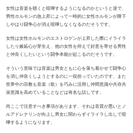
女性は音楽を聴くと喧嘩するようになるのかというと逆で、
男性ホルモンの急上昇によって一時的に女性ホルモンが降下
しやはり闘争心が消え喧嘩しなくなるのだそうです。
女性は女性ホルモンのエストロゲンが上昇した際にイライラ
したり嫉妬心が芽生え、他の女性を抑えて好意を寄せる男性
と仲良くしたいという闘争本能が起こるのだそうです。
そういう意味では音楽は男女ともに心を落ち着かせて闘争心
を消し仲良くしようとするのに一役担っていたのです、また
世界中の宗教も音楽（歌）を巧みに活用し仲間意識や共存共
栄意識を高めていることなどは有名な話しです。
尚ここで注意すべき事項があります、それは音質が悪いとノ
ルアドレナリンが向上し男女に関わらずイライラし出して喧
嘩するようになります。