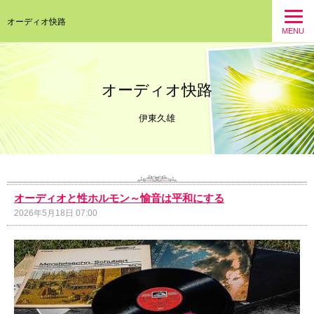
オーディオ快路
MENU
オーディオ快路
伊東久雄
オーディオと性ホルモン～愉音は平和にする
2026年5月18日 07:00