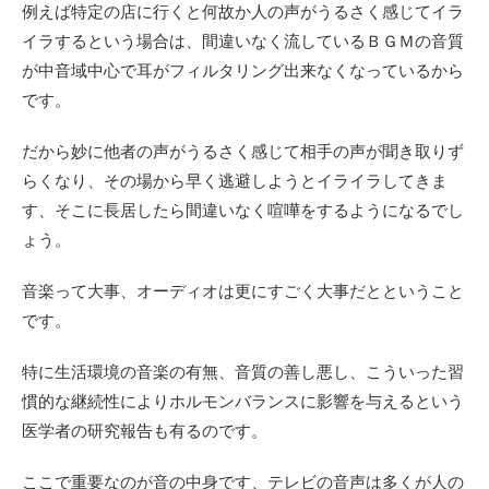
例えば特定の店に行くと何故か人の声がうるさく感じてイラ
イラするという場合は、間違いなく流しているＢＧＭの音質
が中音域中心で耳がフィルタリング出来なくなっているから
です。
だから妙に他者の声がうるさく感じて相手の声が聞き取りず
らくなり、その場から早く逃避しようとイライラしてきま
す、そこに長居したら間違いなく喧嘩をするようになるでし
ょう。
音楽って大事、オーディオは更にすごく大事だとということ
です。
特に生活環境の音楽の有無、音質の善し悪し、こういった習
慣的な継続性によりホルモンバランスに影響を与えるという
医学者の研究報告も有るのです。
ここで重要なのが音の中身です、テレビの音声は多くが人の