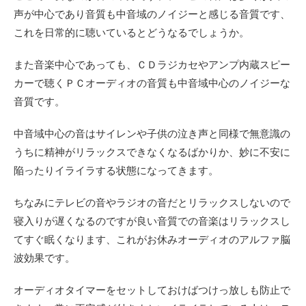
声が中心であり音質も中音域のノイジーと感じる音質です、
これを日常的に聴いているとどうなるでしょうか。
また音楽中心であっても、ＣＤラジカセやアンプ内蔵スピー
カーで聴くＰＣオーディオの音質も中音域中心のノイジーな
音質です。
中音域中心の音はサイレンや子供の泣き声と同様で無意識の
うちに精神がリラックスできなくなるばかりか、妙に不安に
陥ったりイライラする状態になってきます。
ちなみにテレビの音やラジオの音だとリラックスしないので
寝入りが遅くなるのですが良い音質での音楽はリラックスし
てすぐ眠くなります、これがお休みオーディオのアルファ脳
波効果です。
オーディオタイマーをセットしておけばつけっ放しも防止で