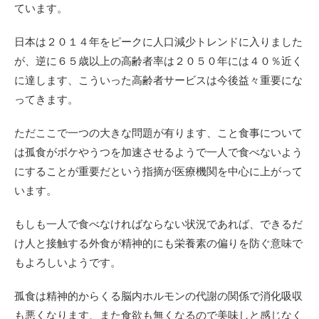
ています。
日本は２０１４年をピークに人口減少トレンドに入りました
が、逆に６５歳以上の高齢者率は２０５０年には４０％近く
に達します、こういった高齢者サービスは今後益々重要にな
ってきます。
ただここで一つの大きな問題が有ります、こと食事について
は孤食がボケやうつを加速させるようで一人で食べないよう
にすることが重要だという指摘が医療機関を中心に上がって
います。
もしも一人で食べなければならない状況であれば、できるだ
け人と接触する外食が精神的にも栄養素の偏りを防ぐ意味で
もよろしいようです。
孤食は精神的からくる脳内ホルモンの代謝の関係で消化吸収
も悪くなります、また食欲も無くなるので美味しと感じなく