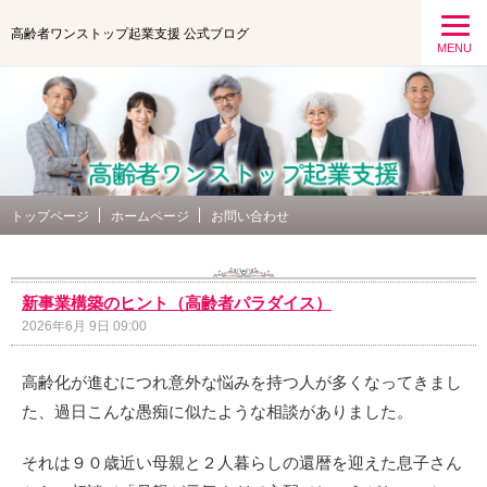
高齢者ワンストップ起業支援 公式ブログ
MENU
トップページ
ホームページ
お問い合わせ
新事業構築のヒント（高齢者パラダイス）
2026年6月 9日 09:00
高齢化が進むにつれ意外な悩みを持つ人が多くなってきまし
た、過日こんな愚痴に似たような相談がありました。
それは９０歳近い母親と２人暮らしの還暦を迎えた息子さん