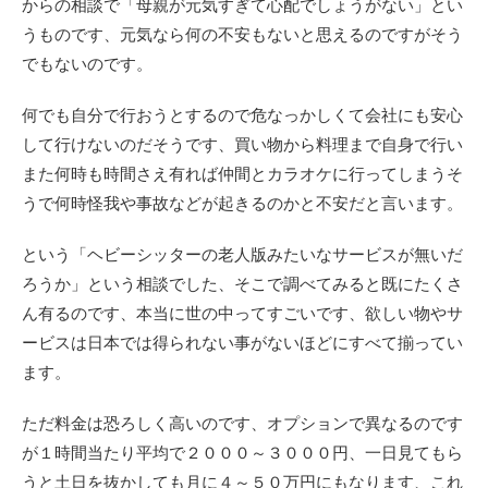
からの相談で「母親が元気すぎて心配でしょうがない」とい
うものです、元気なら何の不安もないと思えるのですがそう
でもないのです。
何でも自分で行おうとするので危なっかしくて会社にも安心
して行けないのだそうです、買い物から料理まで自身で行い
また何時も時間さえ有れば仲間とカラオケに行ってしまうそ
うで何時怪我や事故などが起きるのかと不安だと言います。
という「ヘビーシッターの老人版みたいなサービスが無いだ
ろうか」という相談でした、そこで調べてみると既にたくさ
ん有るのです、本当に世の中ってすごいです、欲しい物やサ
ービスは日本では得られない事がないほどにすべて揃ってい
ます。
ただ料金は恐ろしく高いのです、オプションで異なるのです
が１時間当たり平均で２０００～３０００円、一日見てもら
うと土日を抜かしても月に４～５０万円にもなります、これ